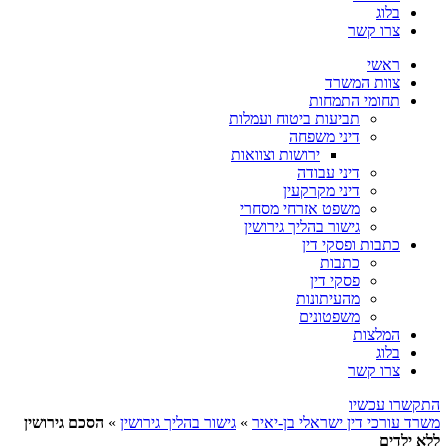
בלוג
צרו קשר
ראשי
צוות המשרד
תחומי התמחות
תביעות ביטוח ועמלות
דיני משפחה
ירושות וצוואות
דיני עבודה
דיני מקרקעין
משפט אזרחי מסחרי
גישור בהליך גירושין
כתבות ופסקי דין
כתבות
פסקי דין
מהעיתונות
משפטונים
המלצות
בלוג
צרו קשר
התקשרו עכשיו
משרד עורכי דין ישראלי בן-יאיר
»
גישור בהליך גירושין
»
הסכם גירושין
ללא ילדים