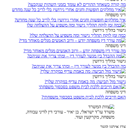
מה קורה כשאחד ההורים לא עומד בזמני השהות שנקבעו?
דיני משפחה
איך מחלקים חופשות וחגים אחרי גירושין בלי לריב כל שנה מחדש?
גישור בהליך גירושין
כמה זמן לוקח תהליך גישור ומה משפיע על ההצלחה שלו?
דיני משפחה
מה עורך דין משפחה יודע – ורוב האנשים מגלים מאוחר מדי?
גישור בהליך גירושין
מה ההבדל בין מגשר לעורך דין – ומתי צריך את שניהם?
גישור בהליך גירושין
גישור מול תביעה: מה באמת עדיף במקרה שלך?
דיני משפחה
האם חייבים ללכת לבית משפט בסכסוך משפחתי?
משרד עו"ד ישראלי, בן יאיר - עורכי דין לדיני עבודה,
משפחה, מקרקעין ועוד.
צרו איתנו קשר