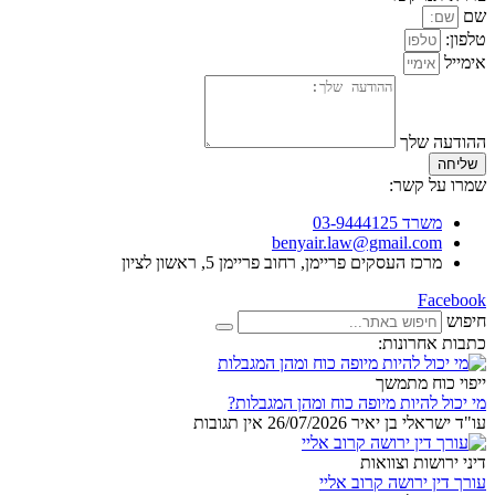
שם
טלפון:
אימייל
ההודעה שלך
שליחה
שמרו על קשר:
משרד 03-9444125
benyair.law@gmail.com
מרכז העסקים פריימן, רחוב פריימן 5, ראשון לציון
Facebook
חיפוש
כתבות אחרונות:
ייפוי כוח מתמשך
מי יכול להיות מיופה כוח ומהן המגבלות?
עו"ד ישראלי בן יאיר
26/07/2026
אין תגובות
דיני ירושות וצוואות
עורך דין ירושה קרוב אליי