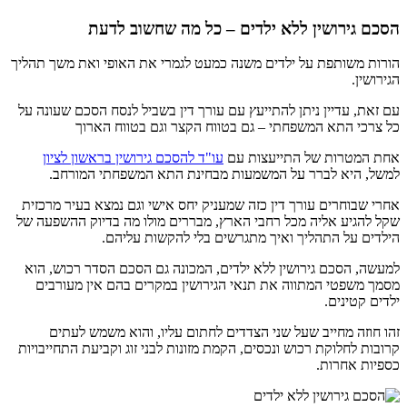
הסכם גירושין ללא ילדים – כל מה שחשוב לדעת
הורות משותפת על ילדים משנה כמעט לגמרי את האופי ואת משך תהליך
הגירושין.
עם זאת, עדיין ניתן להתייעץ עם עורך דין בשביל לנסח הסכם שעונה על
כל צרכי התא המשפחתי – גם בטווח הקצר וגם בטווח הארוך
אחת המטרות של התייעצות עם
עו"ד להסכם גירושין בראשון לציון
למשל, היא לברר על המשמעות מבחינת התא המשפחתי המורחב.
אחרי שבוחרים עורך דין כזה שמעניק יחס אישי וגם נמצא בעיר מרכזית
שקל להגיע אליה מכל רחבי הארץ, מבררים מולו מה בדיוק ההשפעה של
הילדים על התהליך ואיך מתגרשים בלי להקשות עליהם.
למעשה, הסכם גירושין ללא ילדים, המכונה גם הסכם הסדר רכוש, הוא
מסמך משפטי המתווה את תנאי הגירושין במקרים בהם אין מעורבים
ילדים קטינים.
זהו חוזה מחייב שעל שני הצדדים לחתום עליו, והוא משמש לעתים
קרובות לחלוקת רכוש ונכסים, הקמת מזונות לבני זוג וקביעת התחייבויות
כספיות אחרות.