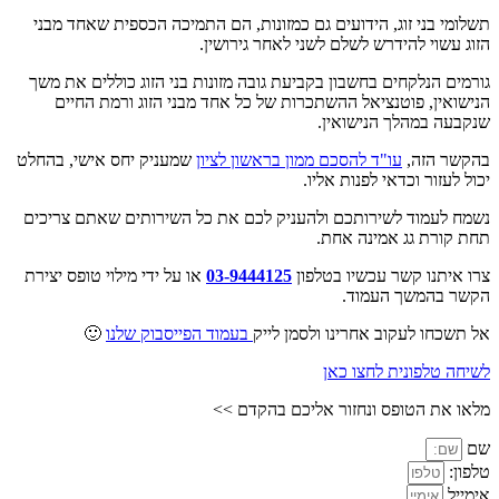
תשלומי בני זוג, הידועים גם כמזונות, הם התמיכה הכספית שאחד מבני
הזוג עשוי להידרש לשלם לשני לאחר גירושין.
גורמים הנלקחים בחשבון בקביעת גובה מזונות בני הזוג כוללים את משך
הנישואין, פוטנציאל ההשתכרות של כל אחד מבני הזוג ורמת החיים
שנקבעה במהלך הנישואין.
בהקשר הזה,
עו"ד להסכם ממון בראשון לציון
שמעניק יחס אישי, בהחלט
יכול לעזור וכדאי לפנות אליו.
נשמח לעמוד לשירותכם ולהעניק לכם את כל השירותים שאתם צריכים
תחת קורת גג אמינה אחת.
צרו איתנו קשר עכשיו בטלפון
03-9444125
או על ידי מילוי טופס יצירת
הקשר בהמשך העמוד.
אל תשכחו לעקוב אחרינו ולסמן לייק
בעמוד הפייסבוק שלנו
🙂
לשיחה טלפונית לחצו כאן
מלאו את הטופס ונחזור אליכם בהקדם >>
שם
טלפון:
אימייל