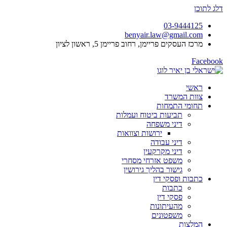
דלג לתוכן
03-9444125
benyair.law@gmail.com
מרכז העסקים פריימן, רחוב פריימן 5, ראשון לציון
Facebook
ראשי
צוות המשרד
תחומי התמחות
תביעות ביטוח ועמלות
דיני משפחה
ירושות וצוואות
דיני עבודה
דיני מקרקעין
משפט אזרחי מסחרי
גישור בהליך גירושין
כתבות ופסקי דין
כתבות
פסקי דין
מהעיתונות
משפטונים
המלצות