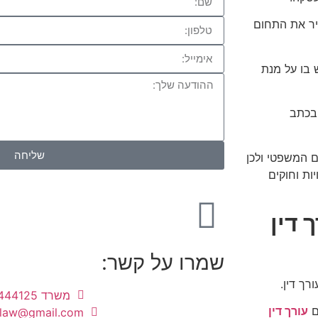
כיר את התחום
בו על מנת
 בכתב
שליחה
 המשפטי ולכן
ות וחוקים
 דין
שמרו על קשר:
רך דין.
משרד 03-9444125
ם
עורך דין
.law@gmail.com