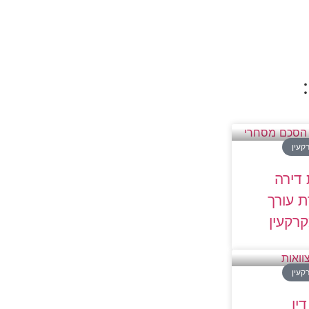
קעין
 דירה
 עורך
קרקעין
קעין
ין