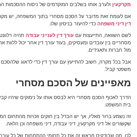
מקרקעין
ולערב אותו בשלבים המוקדמים של ניסוח ההסכמות המ
אם לעומת זאת מדובר על הסכם מסחרי בתוך המשפחה, יש מקו
דין דיני משפחה
כדי להיעזר בניסיון שלו.
לשם השוואה, התייעצות עם
עורך דין לענייני עבודה
תהיה רלוונט
מסחריים בין עובדים ומעסיקים, בעוד עורך דין אחר יכול ללוות א
מול חברות ותאגידים.
אבל בכל מקרה, חשוב להתייעץ עם עורך דין כדי לדאוג שלהסכם 
משפטי קביל.
מאפיינים של הסכם מסחרי
הדרך לאכוף הסכם מסחרי היא לבסס אותו על נימוקים שיהיו קביל
בית המשפט.
זה נשמע ברור מאליו, אך יש הבדל בין חוקים וזכויות מהתחום המס
שקשורים אל דיני מקרקעין, דיני עבודה, דיני משפחה וכן הלאה.
לכן, מה שבודקים מראש זה את כל תחומי ההתמחות של כל עורך ד