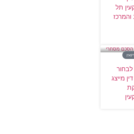
ין תל
והמרכז
קעין
לבחור
דין מייצג
ת
ין