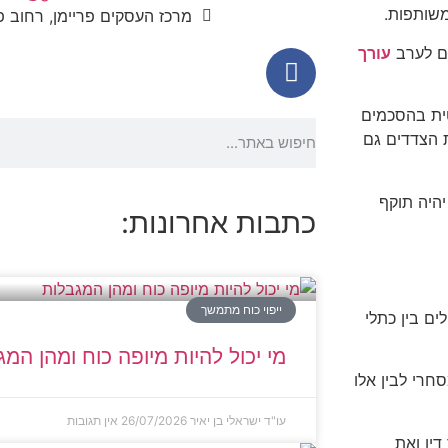
שותפות.
מרכז העסקים פריימן, רחוב פריימן 5, ראש
ם לערב
עורך
ית בהסכמים
ת הצדדים גם
יהיה תוקף
כתבות אחרונות:
ייפוי כוח מתמשך
ים בין כתלי
מי יכול להיות מיופה כוח ומהן המ
חרי לבין אלו
עו"ד ישראלי בן יאיר
26/07/2026
אין תגובות
ין ואת