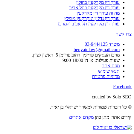
עורך דין מקרקעין בחולון
עורך דין מקרקעין בתל אביב
מה זה עורך דין מקרקעין
עורך דין נדל"ן ומקרקעין מומלץ
עורך דין מקרקעין תל אביב והמרכז
צרו קשר
משרד 03-9444125
benyair.law@gmail.com
מרכז העסקים פריימן, רחוב פריימן 5, ראשון לציון.
שעות פעילות: א'-ה' 9:00-18:00
מפת אתר
תנאי שימוש
מדיניות פרטיות
Facebook
created by Solo SEO
© כל הזכויות שמורות למשרד ישראלי בן יאיר.
קידום אתר: מתן כהן
מקדם אתרים