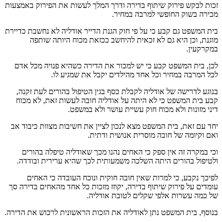
זכות לבקש פירוק שיתוף בדירה ודרך המלך לעשות את הפירוק באמצעות
מכירה בשוק החופשי למרבה במחיר.
בית המשפט גם קבע כי על פי חוק הגנת הדייר אודליה לא נחשבת כדיירת
מוגנת, וכן היא גם לא זכאית להיחשב ככזאת מכוח היותה שותפה
במקרקעין.
לכן, בית המשפט קבע כי יש למכור את הדירה כשהיא פנויה מכל אדם
לכל המרבה במחיר וכל אחד מהילדים יקבל את שמגיע לו.
בנוגע לדרישה של אודליה לקבלת כסף בגין הטיפול בהורים לעת זקנה,
קבע בית המשפט כי לא היתה על אודליה חובה לעשות זאת, לא מכוח
דיני מזונות ולא מכוח חוק עשיית עושר ולא במשפט.
יחד עם זאת, בית המשפט מצא לנכון לציין את חשיבות מצוות כיבוד אב
ואם וקיומה של חובה מוסרית אנושית ודתית.
וכי במקרה זה אין ספק כי האחים נהנו מכך שאודליה טיפלה בהורים
ולטיפול בהורים היתה השלכה משמעותית לכך שהיא ערירית ובודדה.
לפיכך נקבע, כי למרות שאין חובה חוקית ונוכח העובדה כי האחים
עומדים על פירוק שיתוף בדירה, יקוזז מזכות כל אחד מהאחים בדירה סך
של כמה עשרות אלפי שקלים לטובת אודליה.
בנוסף, בית המשפט נתן לאודליה את הזכות הראשונית לרכוש את הדירה.