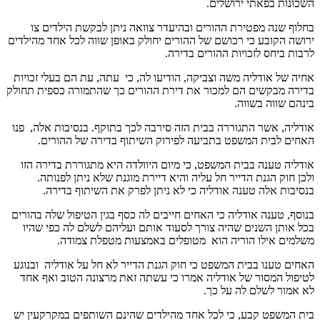
השכונות בפאתי ירושלים.
בחלוף שנה מפטירת ההורים ובהיעדר צוואה ניתן לבקשת הילדים צו
ירושה הקובע כי רכושם של ההורים יחולק באופן שווה לכל אחד מהילדים
לרבות ביחס לזכויות ההורים בדירה.
אחיה של אודליה משה וצביקה, הודיעו לה, כי עתה, עת הם בעלי זכויות
בדירה מבקשים הם למכור את דירת ההורים כך שהתמורה כספית תחולק
בינהם שווה בשווה.
אודליה, אשר התגוררה בבית הזה סירבה לכך בתוקף. בנסיבות אלה, פנו
האחים לבית המשפט בתביעה לפירוק השיתוף בדירה של ההורים.
אודליה טענה בבית המשפט, כי מיום היוולדה היא מתגוררת בדירה הזו
ולכן חוק הגנת הדייר חל עליה והיא דיירת מוגנת שלא ניתן לפנותה.
בנסיבות אלה טענה אודליה כי לא ניתן לפרק את השיתוף בדירה.
בנוסף, טענה אודליה כי האחים חייבים לה כסף בגין הטיפול שלה בהורים
בכל אותן השנים שהיה צורך לסעוד אותם ועליהם לשלם לה כפי שהיו
משלמים אילו הוריה הוא מטופלים באמצעות מטפלת צמודה.
האחים טענו בבית המשפט כי חוק הגנת הדייר לא חל על אודליה ובנוגע
לטיפול המסור של אודליה אמרו כי עשתה זאת מרצונה הטוב ואף אחד
לא אמור לשלם לה על כך.
בית המשפט קבע, כי לכל אחד מהילדים שהינם השותפים במקרקעין יש