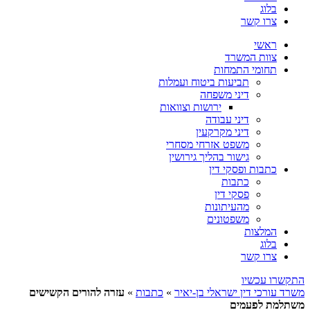
בלוג
צרו קשר
ראשי
צוות המשרד
תחומי התמחות
תביעות ביטוח ועמלות
דיני משפחה
ירושות וצוואות
דיני עבודה
דיני מקרקעין
משפט אזרחי מסחרי
גישור בהליך גירושין
כתבות ופסקי דין
כתבות
פסקי דין
מהעיתונות
משפטונים
המלצות
בלוג
צרו קשר
התקשרו עכשיו
משרד עורכי דין ישראלי בן-יאיר
»
כתבות
»
עזרה להורים הקשישים
משתלמת לפעמים