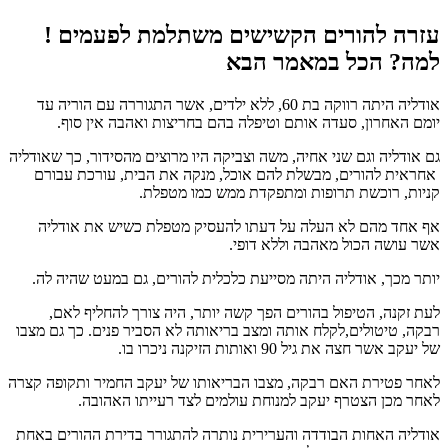
עזרה להורים הקשישים משתלמת לפעמים !
למה? הכל במאמר הבא
אודליה היתה רווקה בת 60, ללא ילדים, אשר התגוררה עם הוריה עד
יומם האחרון, סעדה אותם וטיפלה בהם בחריצות ואהבה אין סוף.
גם אודליה וגם שני אחיה, משה וצביקה היו מרוצים מהסידור, כך שאודליה
אחראית להורים, מבשלת להם אוכל, מנקה את הבית, עורכת עבורם
קניות, רוכשת תרופות ומתפקדת ממש כמו מטפלת.
אף אחד מהם לא העלה על דעתו להעסיק מטפלת כשיש את אודליה
אשר עושה הכול מאהבה וללא דופי.
יותר מכך, אודליה היתה מסייעת כלכלית להורים, גם במעט שהיה לה.
לעת זקנה, הטיפול בהורים הפך קשה יותר, היה צורך להחליף לאם,
רבקה, טיטולים,לקלח אותה ומצב בריאותה לא הסביר פנים. כך גם מצבו
של יעקב אשר חצה את גיל 90 ואותות הזיקנה ניכרו בו.
לאחר פטירת האם רבקה, מצבו הבריאותו של יעקב החמיר ותקופה קצרה
לאחר מכן הצטרף יעקב למנוחת עולמים לצד רעייתו האהובה.
אודליה האחות הבודדה והערירית נותרה להתגורר בדירת ההורים באחת