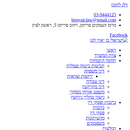
דלג לתוכן
03-9444125
benyair.law@gmail.com
מרכז העסקים פריימן, רחוב פריימן 5, ראשון לציון
Facebook
ראשי
צוות המשרד
תחומי התמחות
תביעות ביטוח ועמלות
דיני משפחה
ירושות וצוואות
דיני עבודה
דיני מקרקעין
משפט אזרחי מסחרי
גישור בהליך גירושין
כתבות ופסקי דין
כתבות
פסקי דין
מהעיתונות
משפטונים
המלצות