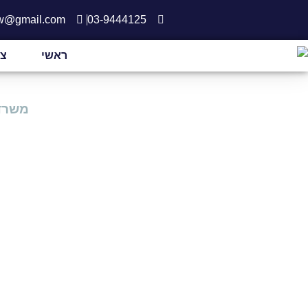
aw@gmail.com
03-9444125
ראשי
צו
משרד 
המלצות וב