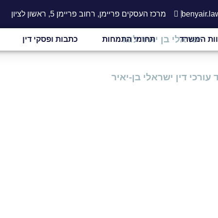
benyair.l
מרכז העסקים פריימן, רחוב פריימן 5, ראשון לציון
ות המשרד
תחומי התמחות
כתבות ופסקי דין
עורכי דין ישראלי בן-יאיר
»
המלצות
יקורות מלקוחות המשרד