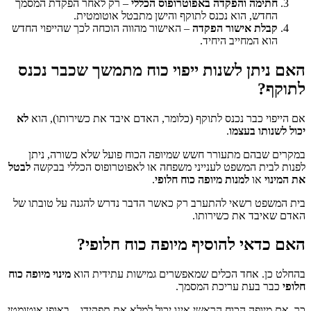
חתימה והפקדה באפוטרופוס הכללי
– רק לאחר הפקדת המסמך
החדש, הוא נכנס לתוקף והישן מתבטל אוטומטית.
קבלת אישור הפקדה
– האישור מהווה הוכחה לכך שהייפוי החדש
הוא המחייב היחיד.
האם ניתן לשנות ייפוי כוח מתמשך שכבר נכנס
לתוקף?
אם הייפוי כבר נכנס לתוקף (כלומר, האדם איבד את כשירותו), הוא
לא
יכול לשנותו בעצמו
.
במקרים שבהם מתעורר חשש שמיופה הכוח פועל שלא כשורה, ניתן
לפנות לבית המשפט לענייני משפחה או לאפוטרופוס הכללי בבקשה
לבטל
את המינוי
או
למנות מיופה כוח חלופי
.
בית המשפט רשאי להתערב רק כאשר הדבר נדרש להגנה על טובתו של
האדם שאיבד את כשירותו.
האם כדאי להוסיף מיופה כוח חלופי?
בהחלט כן. אחד הכלים שמאפשרים גמישות עתידית הוא
מינוי מיופה כוח
חלופי
כבר בעת עריכת המסמך.
כך, אם מיופה הכוח הראשי אינו יכול למלא את תפקידו – באופן אוטומטי