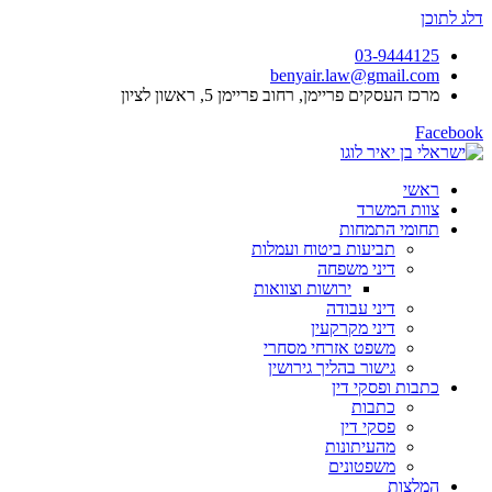
דלג לתוכן
03-9444125
benyair.law@gmail.com
מרכז העסקים פריימן, רחוב פריימן 5, ראשון לציון
Facebook
ראשי
צוות המשרד
תחומי התמחות
תביעות ביטוח ועמלות
דיני משפחה
ירושות וצוואות
דיני עבודה
דיני מקרקעין
משפט אזרחי מסחרי
גישור בהליך גירושין
כתבות ופסקי דין
כתבות
פסקי דין
מהעיתונות
משפטונים
המלצות