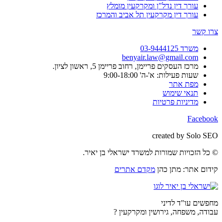
עורך דין נדל"ן ומקרקעין מומלץ
עורך דין מקרקעין תל אביב והמרכז
צרו קשר
משרד 03-9444125
benyair.law@gmail.com
מרכז העסקים פריימן, רחוב פריימן 5, ראשון לציון.
שעות פעילות: א'-ה' 9:00-18:00
מפת אתר
תנאי שימוש
מדיניות פרטיות
Facebook
created by Solo SEO
© כל הזכויות שמורות למשרד ישראלי בן יאיר.
קידום אתר: מתן כהן
מקדם אתרים
מחפשים עו"ד לדיני
עבודה, משפחה, גירושין ומקרקעין ?