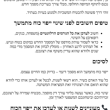
נכנס לתוקף המיופה החלופי, מבלי צורך בעריכת מסמך חדש.
זוהי דרך פשוטה להבטיח המשכיות ולמנוע בעיות בעתיד.
טיפים חשובים לפני שינוי ייפוי כוח מתמשך
חשוב
לעדכן את כל הגורמים הרלוונטיים
(משפחה, בנקים,
רופאים) על השינוי.
כדאי לשמור עותק מודפס של המסמך החדש במקום בטוח ונגיש.
אל תמתינו לרגע האחרון – מומלץ לבחון את המסמך מדי כמה
שנים ולוודא שהוא עדיין משקף את רצונכם.
לסיכום
ייפוי כוח מתמשך הוא מסמך דינמי – בדיוק כמו החיים עצמם.
כל עוד האדם כשיר, הוא רשאי לשנות, לבטל או לעדכן אותו כדי לוודא
שהוא תואם את רצונותיו ואת המציאות המשתנה.
שינוי כזה, כאשר נעשה בליווי עורך דין מוסמך, מבטיח שמירה על רצונכם,
זכויותיכם וביטחונכם המשפטי לאורך זמן.
מעוניינים לשנות או לעדכן את ייפוי הכוח