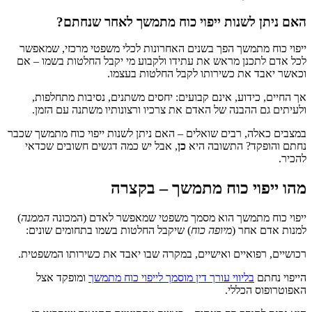
האם ניתן לשנות ייפוי כוח מתמשך לאחר שנחתם?
ייפוי כוח מתמשך הפך בשנים האחרונות לכלי משפטי מרכזי, שמאפשר
לכל אדם לתכנן מראש את עתידו ולקבוע מי יקבל החלטות בשמו – אם
וכאשר יאבד את כשירותו לקבל החלטות בעצמו.
אך החיים, כידוע, אינם קבועים: יחסים משתנים, נסיבות מתחלפות,
ולעיתים גם ההבנה של האדם את צרכיו ורצונותיו משתנה עם הזמן.
במצבים כאלה, רבים שואלים – האם ניתן לשנות ייפוי כוח מתמשך שכבר
נחתם והופקד? התשובה היא
כן
, אבל יש כמה דגשים חשובים שכדאי
להכיר.
מהו ייפוי כוח מתמשך – בקצרה
ייפוי כוח מתמשך הוא מסמך משפטי שמאפשר לאדם (המכונה
הממנה
)
למנות אדם אחר (
מיופה כוח
) שיקבל החלטות בשמו בתחומים שונים:
רכושיים, רפואיים ואישיים, במקרה שבו יאבד את כשירותו המשפטית.
הייפוי נחתם
בליווי עורך דין מוסמך לייפוי כוח מתמשך
ומופקד אצל
האפוטרופוס הכללי.