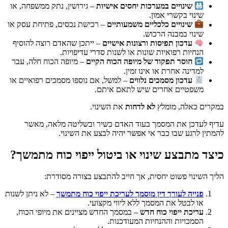
שינויים במערכות יחסים אישיות
– גירושין, נתק ממשפחה, או
שינוי בקשרי אמון.
שינויים כלכליים משמעותיים
– רכישת נכסים, פתיחת עסק או
שינוי במבנה הרכוש.
עדכון תפיסות ורצונות אישיים
– ייתכן שהאדם רוצה להוסיף
הנחיות רפואיות שונות או לשנות סדרי עדיפויות.
חוסר תפקוד של מיופה הכוח הקיים
– מיופה הכוח חלה, עבר
למדינה אחרת או אינו זמין.
עדכון מסמכים נלווים
– למשל, אם נוספו מסמכים רפואיים או
משפטיים אחרים שיש לתאם איתם.
במקרים כאלה, מומלץ
לא לדחות
את השינוי.
עדיף לעדכן את המסמך בעוד האדם כשיר ובשליטה מלאה, מאשר
להמתין לרגע שבו כבר אי אפשר יהיה לבצע את השינוי.
כיצד מתבצע שינוי או ביטול ייפוי כוח מתמשך?
הליך השינוי פשוט יחסית, אך חייב להתבצע בצורה מסודרת:
פנייה לעורך דין מוסמך לעריכת ייפוי כוח מתמשך
– לא ניתן לשנות
או לבטל את המסמך ללא ליווי מקצועי.
עריכת ייפוי כוח חדש
– במסמך החדש מציינים את מיופי הכוח,
הסמכויות וההנחיות המעודכנות.