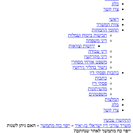
בלוג
צרו קשר
ראשי
צוות המשרד
תחומי התמחות
תביעות ביטוח ועמלות
דיני משפחה
ירושות וצוואות
דיני עבודה
דיני מקרקעין
משפט אזרחי מסחרי
גישור בהליך גירושין
כתבות ופסקי דין
כתבות
פסקי דין
מהעיתונות
משפטונים
המלצות
בלוג
צרו קשר
התקשרו עכשיו
משרד עורכי דין ישראלי בן-יאיר
»
ייפוי כוח מתמשך
»
האם ניתן לשנות
ייפוי כח מתמשך לאחר שנחתם?