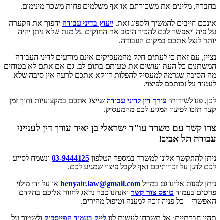
בחברה, מלינים את משכורתם או אף משלמים פחות משכר מינימום.
אינכם חייבים להמשיך ולספוג זאת.
ייעוץ בדיני עבודה
יהפוך את הקערה
על פיה ויאפשר לכם להכיר היטב את החוקים על מנת שלא ניתן יהיה
יותר לנצל אתכם במקום העבודה.
נציין, עם זאת כי לעתים חלק מהמעסיקים אינם מודעים לדיני העבודה
המשתנים כל העת ועושים את טעותם בתום לב. גם אם אתם לא בטוחים
מה הסיבה שגרמה למעסיק להפלות דווקא אתכם לרעה אין סיבה שלא
לעמוד על זכותכם לפיצוי.
לכן, פנו לשירותי
עורך דין לדיני עבודה
שייצג אתכם במקצועיות ותוך זמן
קצר תזכו לפיצוי המגיע לכם מהמעסיק.
צרו קשר עם משרד עו"ד ישראלי בן יאיר עורך דין לענייני
עבודה תל אביב!
ניתן להתקשר אלינו למשרד במספר הטלפון
03-9444125
ונשמח לסייע
לכם להגן על זכויותיכם ואף לקבל פיצוי שמגיע לכם.
ניתן לפנות אלינו גם במייל
benyair.law@gmail.com
או על ידי מילוי
פרטים בעמוד
טופס צור קשר
ואנחנו כבר נדאג לחזור אליכם בהקדם
האפשרי – כל פניה זוכה למענה וטיפול מהירים.
תהיו חברתיים: אל תשכחו לעשות לנו
לייק בעמוד הפייסבוק
ולשמור על