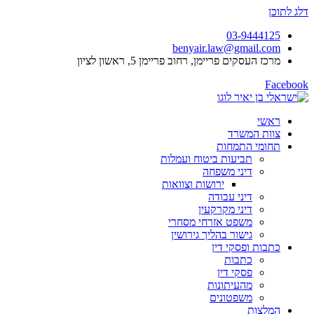
דלג לתוכן
03-9444125
benyair.law@gmail.com
מרכז העסקים פריימן, רחוב פריימן 5, ראשון לציון
Facebook
ראשי
צוות המשרד
תחומי התמחות
תביעות ביטוח ועמלות
דיני משפחה
ירושות וצוואות
דיני עבודה
דיני מקרקעין
משפט אזרחי מסחרי
גישור בהליך גירושין
כתבות ופסקי דין
כתבות
פסקי דין
מהעיתונות
משפטונים
המלצות