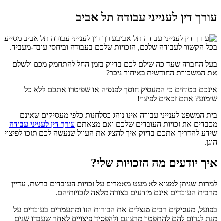
עורך דין לענייני עבודה תל אביב
עורך דין לענייני עבודה תל אביב מסייע
בכל הקשור לעבודה שלכם, הזכויות שלכם בעבודה וביחסי עובד-מעביד.
בעל החברה שעד כה שילם לכם בדיוק בזמן החל להתחמק מכם ולשלם
את המשכורת החודשית באיחור ניכר?
אינכם בטוחים כי המעסיק חוסך לפנסיה או שפיטרו אתכם ללא כל
שימוע? אתם זכאים לפיצוי!
בית המשפט לענייני עבודה אינו נוהג בסלחנות כלפי מעסיקים שאינם
מכבדים את זכויות העובדים שלכם ואם מצאתם
עורך דין לענייני עבודה
שידע להדריך אתכם בדיוק איך להציג את העוול שנעשה לכם תזכו לפיצוי
הוגן.
איך יודעים מה הזכויות שלי?
למרות שניתן למצוא לא מעט מאמרים על זכויות העובדים ברשת, עדיין
מרבית העובדים אינם מודעים בצורה מלאה לזכויותיהם.
בפועל, מעסיקים רבים מנצלים את הבורות הזו ומתעמרים בעובדים על
מנת לגרום להם להתפטר מרצונם ולהפסיד פיצויים לאחר שעבדו שנים