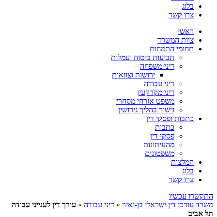
בלוג
צרו קשר
ראשי
צוות המשרד
תחומי התמחות
תביעות ביטוח ועמלות
דיני משפחה
ירושות וצוואות
דיני עבודה
דיני מקרקעין
משפט אזרחי מסחרי
גישור בהליך גירושין
כתבות ופסקי דין
כתבות
פסקי דין
מהעיתונות
משפטונים
המלצות
בלוג
צרו קשר
התקשרו עכשיו
משרד עורכי דין ישראלי בן-יאיר
»
דיני עבודה
»
עורך דין לענייני עבודה
תל אביב