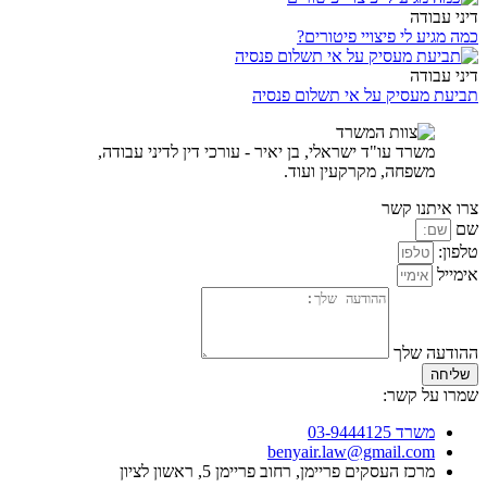
דיני עבודה
כמה מגיע לי פיצויי פיטורים?
דיני עבודה
תביעת מעסיק על אי תשלום פנסיה
משרד עו"ד ישראלי, בן יאיר - עורכי דין לדיני עבודה,
משפחה, מקרקעין ועוד.
צרו איתנו קשר
שם
טלפון:
אימייל
ההודעה שלך
שליחה
שמרו על קשר:
משרד 03-9444125
benyair.law@gmail.com
מרכז העסקים פריימן, רחוב פריימן 5, ראשון לציון