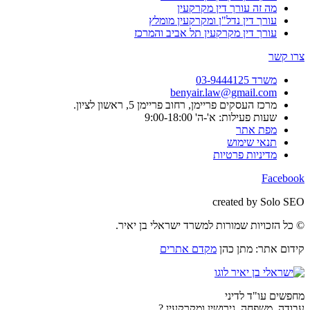
מה זה עורך דין מקרקעין
עורך דין נדל"ן ומקרקעין מומלץ
עורך דין מקרקעין תל אביב והמרכז
צרו קשר
משרד 03-9444125
benyair.law@gmail.com
מרכז העסקים פריימן, רחוב פריימן 5, ראשון לציון.
שעות פעילות: א'-ה' 9:00-18:00
מפת אתר
תנאי שימוש
מדיניות פרטיות
Facebook
created by Solo SEO
© כל הזכויות שמורות למשרד ישראלי בן יאיר.
קידום אתר: מתן כהן
מקדם אתרים
מחפשים עו"ד לדיני
עבודה, משפחה, גירושין ומקרקעין ?