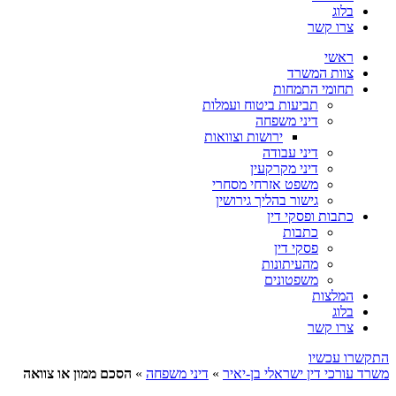
בלוג
צרו קשר
ראשי
צוות המשרד
תחומי התמחות
תביעות ביטוח ועמלות
דיני משפחה
ירושות וצוואות
דיני עבודה
דיני מקרקעין
משפט אזרחי מסחרי
גישור בהליך גירושין
כתבות ופסקי דין
כתבות
פסקי דין
מהעיתונות
משפטונים
המלצות
בלוג
צרו קשר
התקשרו עכשיו
משרד עורכי דין ישראלי בן-יאיר
»
דיני משפחה
»
הסכם ממון או צוואה