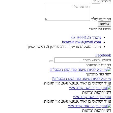
אימייל
ההודעה שלך
שליחה
שמרו על קשר:
משרד 03-9444125
benyair.law@gmail.com
מרכז העסקים פריימן, רחוב פריימן 5, ראשון לציון
Facebook
חיפוש
כתבות אחרונות:
ייפוי כוח מתמשך
מי יכול להיות מיופה כוח ומהן המגבלות?
עו"ד ישראלי בן יאיר
26/07/2026
אין תגובות
דיני ירושות וצוואות
עורך דין ירושה קרוב אליי
עו"ד ישראלי בן יאיר
26/07/2026
אין תגובות
דיני ירושות וצוואות