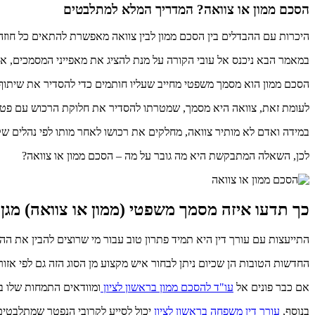
הסכם ממון או צוואה
? המדריך המלא למתלבטים
היכרות עם ההבדלים בין הסכם ממון לבין צוואה מאפשרת להתאים כל חוזה
במאמר הבא ניכנס אל עובי הקורה על מנת להציג את מאפייני המסמכים, א
הסכם ממון הוא מסמך משפטי מחייב שעליו חותמים כדי להסדיר את שיתוף ה
לעומת זאת, צוואה היא מסמך, שמטרתו להסדיר את חלוקת הרכוש עם פטי
במידה ואדם לא מותיר צוואה, מחלקים את רכושו לאחר מותו לפי נהלים שק
לכן, השאלה המתבקשת היא מה גובר על מה – הסכם ממון או צוואה?
כך תדעו איזה מסמך משפטי (ממון או צוואה) מג
התייעצות עם עורך דין היא תמיד פתרון טוב עבור מי שרוצים להבין את ההבדלים ב
החדשות הטובות הן שכיום ניתן לבחור איש מקצוע מן הסוג הזה גם לפי אזור
אם כבר פונים אל
עו"ד להסכם ממון בראשון לציון
ומוודאים התמחות שלו ב
בנוסף,
עורך דין משפחה בראשון לציון
יכול לסייע לקרובי הנפטר שמתלבטים