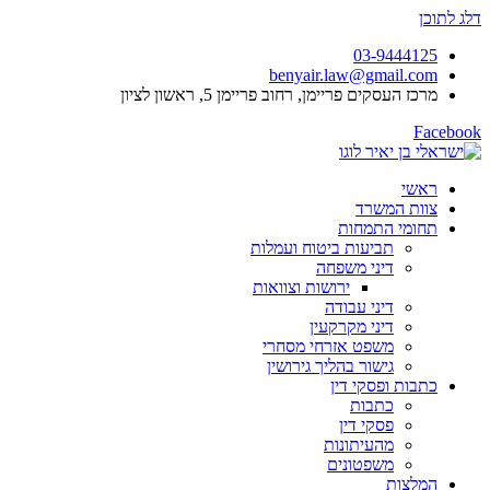
דלג לתוכן
03-9444125
benyair.law@gmail.com
מרכז העסקים פריימן, רחוב פריימן 5, ראשון לציון
Facebook
ראשי
צוות המשרד
תחומי התמחות
תביעות ביטוח ועמלות
דיני משפחה
ירושות וצוואות
דיני עבודה
דיני מקרקעין
משפט אזרחי מסחרי
גישור בהליך גירושין
כתבות ופסקי דין
כתבות
פסקי דין
מהעיתונות
משפטונים
המלצות