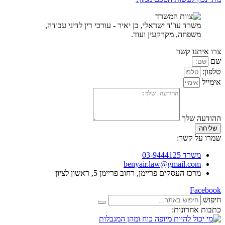
משרד עו"ד ישראלי, בן יאיר - עורכי דין לדיני עבודה,
משפחה, מקרקעין ועוד.
צרו איתנו קשר
שם
טלפון:
אימייל
ההודעה שלך
שליחה
שמרו על קשר:
משרד 03-9444125
benyair.law@gmail.com
מרכז העסקים פריימן, רחוב פריימן 5, ראשון לציון
Facebook
חיפוש
כתבות אחרונות: