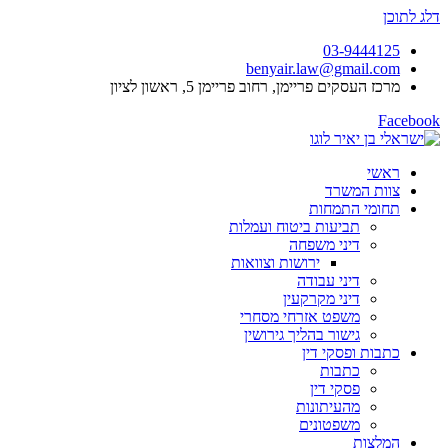
דלג לתוכן
03-9444125
benyair.law@gmail.com
מרכז העסקים פריימן, רחוב פריימן 5, ראשון לציון
Facebook
ראשי
צוות המשרד
תחומי התמחות
תביעות ביטוח ועמלות
דיני משפחה
ירושות וצוואות
דיני עבודה
דיני מקרקעין
משפט אזרחי מסחרי
גישור בהליך גירושין
כתבות ופסקי דין
כתבות
פסקי דין
מהעיתונות
משפטונים
המלצות