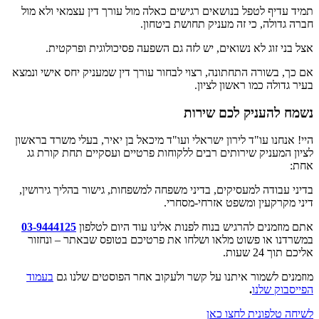
תמיד עדיף לטפל בנושאים רגישים כאלה מול עורך דין עצמאי ולא מול
חברה גדולה, כי זה מעניק תחושת ביטחון.
אצל בני זוג לא נשואים, יש לזה גם השפעה פסיכולוגית ופרקטית.
אם כך, בשורה התחתונה, רצוי לבחור עורך דין שמעניק יחס אישי ונמצא
בעיר גדולה כמו ראשון לציון.
נשמח להעניק לכם שירות
היי! אנחנו עו"ד לירון ישראלי ועו"ד מיכאל בן יאיר, בעלי משרד בראשון
לציון המעניק שירותים רבים ללקוחות פרטיים ועסקיים תחת קורת גג
אחת:
בדיני עבודה למעסיקים, בדיני משפחה למשפחות, גישור בהליך גירושין,
דיני מקרקעין ומשפט אזרחי-מסחרי.
אתם מוזמנים להרגיש בנוח לפנות אלינו עוד היום לטלפון
03-9444125
במשרדנו או פשוט מלאו ושלחו את פרטיכם בטופס שבאתר – ונחזור
אליכם תוך 24 שעות.
מוזמנים לשמור איתנו על קשר ולעקוב אחר הפוסטים שלנו גם
בעמוד
הפייסבוק שלנו
.
לשיחה טלפונית לחצו כאן