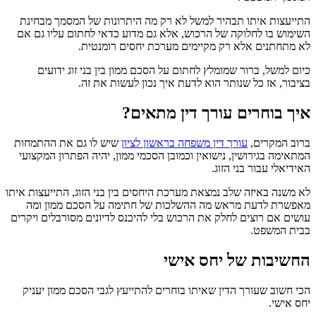
התייעצות איתו תבהיר למשל לא רק מה היתרונות של המסמך מבחינת
השימוש בו לחלוקה של הרכוש, אלא גם מדוע כדאי לחתום עליו גם אם
לא מתחתנים אלא רק מקיימים מערכת יחסים רומנטית.
כיום למשל, ברור שמומלץ לחתום על הסכם ממון בין בני זוג ידועים
בציבור, אז כל שנותר הוא לדעת איך נכון לעשות את זה.
איך בוחרים עורך דין מתאים?
ברוב המקרים,
עורך דין משפחה בראשון לציון
שיש לו גם את ההתמחות
המתאימה בגירושין, נישואין וכמובן הסכמי ממון, יהיה הפתרון המקצועי
האידיאלי עבור בני הזוג.
לא משנה באיזה שלב נמצאת מערכת היחסים בין בני הזוג, התייעצות איתו
מאפשרת לדעת מראש מה ההשלכות של חתימה על הסכם ממון ומה
עושים אם רוצים לחלק את הרכוש בלי להיכנס לדיונים מסורבלים ויקרים
בבית המשפט.
החשיבות של יחס אישי
הכי חשוב שעורך הדין שאיתו בוחרים להתייעץ לגבי הסכם ממון יעניק
יחס אישי.