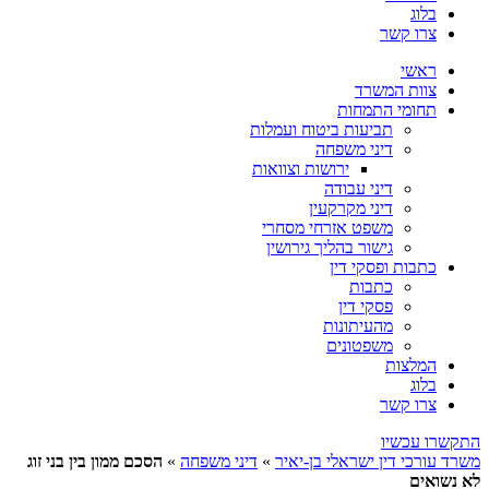
בלוג
צרו קשר
ראשי
צוות המשרד
תחומי התמחות
תביעות ביטוח ועמלות
דיני משפחה
ירושות וצוואות
דיני עבודה
דיני מקרקעין
משפט אזרחי מסחרי
גישור בהליך גירושין
כתבות ופסקי דין
כתבות
פסקי דין
מהעיתונות
משפטונים
המלצות
בלוג
צרו קשר
התקשרו עכשיו
משרד עורכי דין ישראלי בן-יאיר
»
דיני משפחה
»
הסכם ממון בין בני זוג
לא נשואים