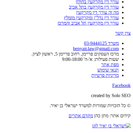
עורך דין מקרקעין בחולון
עורך דין מקרקעין בתל אביב
מה זה עורך דין מקרקעין
עורך דין נדל"ן ומקרקעין מומלץ
עורך דין מקרקעין תל אביב והמרכז
צרו קשר
משרד 03-9444125
benyair.law@gmail.com
מרכז העסקים פריימן, רחוב פריימן 5, ראשון לציון.
שעות פעילות: א'-ה' 9:00-18:00
מפת אתר
תנאי שימוש
מדיניות פרטיות
Facebook
created by Solo SEO
© כל הזכויות שמורות למשרד ישראלי בן יאיר.
קידום אתר: מתן כהן
מקדם אתרים