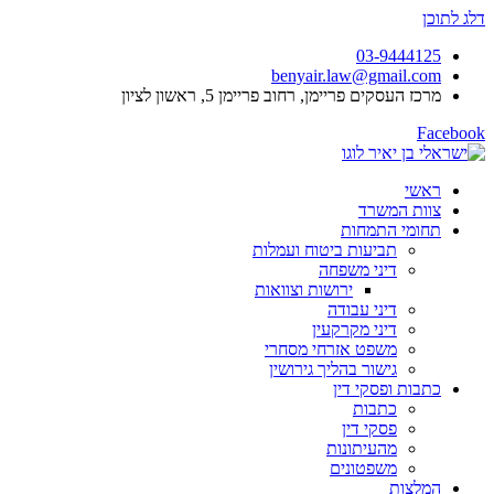
דלג לתוכן
03-9444125
benyair.law@gmail.com
מרכז העסקים פריימן, רחוב פריימן 5, ראשון לציון
Facebook
ראשי
צוות המשרד
תחומי התמחות
תביעות ביטוח ועמלות
דיני משפחה
ירושות וצוואות
דיני עבודה
דיני מקרקעין
משפט אזרחי מסחרי
גישור בהליך גירושין
כתבות ופסקי דין
כתבות
פסקי דין
מהעיתונות
משפטונים
המלצות