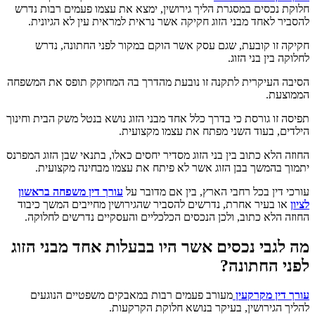
חלוקת נכסים במסגרת הליך גירושין, ימצא את עצמו פעמים רבות נדרש
להסביר לאחד מבני הזוג חקיקה אשר נראית למראית עין לא הגיונית.
חקיקה זו קובעת, שגם עסק אשר הוקם במקור לפני החתונה, נדרש
לחלוקה בין בני הזוג.
הסיבה העיקרית לתקנה זו נובעת מהדרך בה המחוקק תופס את המשפחה
הממוצעת.
תפיסה זו גורסת כי בדרך כלל אחד מבני הזוג נושא בנטל משק הבית וחינוך
הילדים, בעוד השני מפתח את עצמו מקצועית.
החוזה הלא כתוב בין בני הזוג מסדיר יחסים כאלו, בתנאי שבן הזוג המפרנס
יתמוך בהמשך בבן הזוג אשר לא פיתח את עצמו מבחינה מקצועית.
עורכי דין בכל רחבי הארץ, בין אם מדובר על
עורך דין משפחה בראשון
לציון
או בעיר אחרת, נדרשים להסביר שהגירושין מחייבים המשך כיבוד
החוזה הלא כתוב, ולכן הנכסים הכלכליים והעסקיים נדרשים לחלוקה.
מה לגבי נכסים אשר היו בבעלות אחד מבני הזוג
לפני החתונה?
עורך דין מקרקעין
מעורב פעמים רבות במאבקים משפטיים הנוגעים
להליך הגירושין, בעיקר בנושא חלוקת הקרקעות.