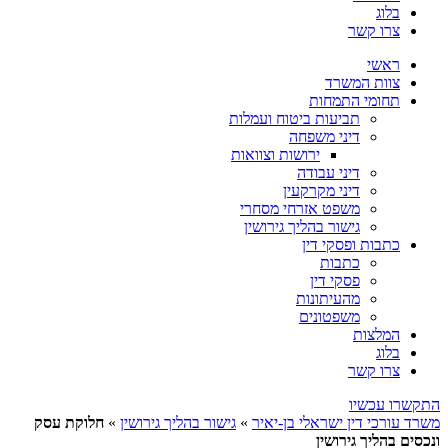
בלוג
צרו קשר
ראשי
צוות המשרד
תחומי התמחות
תביעות ביטוח ועמלות
דיני משפחה
ירושות וצוואות
דיני עבודה
דיני מקרקעין
משפט אזרחי מסחרי
גישור בהליך גירושין
כתבות ופסקי דין
כתבות
פסקי דין
מהעיתונות
משפטונים
המלצות
בלוג
צרו קשר
התקשרו עכשיו
משרד עורכי דין ישראלי בן-יאיר
»
גישור בהליך גירושין
»
חלוקת עסק
ונכסים בהליך גירושין