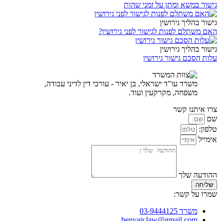
גישור במשא ומתן על זמני שהות
גישור בהליך גירושין
האם משתלם לפנות לגישור לפני גירושין?
גישור בהליך גירושין
עלות הסכם גישור גירושין
משרד עו"ד ישראלי, בן יאיר - עורכי דין לדיני עבודה,
משפחה, מקרקעין ועוד.
צרו איתנו קשר
שם
טלפון:
אימייל
ההודעה שלך
שליחה
שמרו על קשר:
משרד 03-9444125
benyair.law@gmail.com