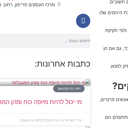
 חשובים.
מרכז העסקים פריימן, רחוב פריימן 5, ראש
כת היחסים שלו
ולפי חקיקת
ד, גם אם הן
כתבות אחרונות:
ק למנוע
ים?
ייפוי כוח מתמשך
נשים פרטיים,
מי יכול להיות מיופה כוח ומהן המ
התחומים הם
עו"ד ישראלי בן יאיר
26/07/2026
אין תגובות