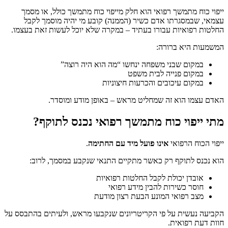
ייפוי כוח מתמשך רפואי הוא חלק מייפוי כוח מתמשך כולל, או מסמך
עצמאי, שבמסגרתו אדם כשיר (הממנה) קובע מי יהיה מוסמך לקבל
החלטות רפואיות עבורו בעתיד – במקרה שלא יוכל לעשות זאת בעצמו.
המשמעות היא ברורה:
במקום שבני משפחה ינחשו “מה הוא היה רוצה”
במקום פנייה לבית משפט
במקום עיכובים והכרעות חיצוניות
האדם עצמו הוא זה שמחליט מראש – באופן מודע ומוסדר.
מתי ייפוי כוח מתמשך רפואי נכנס לתוקף?
ייפוי הכוח הרפואי
אינו פועל מיד עם החתימה
.
הוא נכנס לתוקף רק כאשר מתקיים התנאי שנקבע במסמך, לרוב:
אובדן יכולת לקבל החלטות רפואיות
חוסר כשירות להבין מידע רפואי
מצב רפואי המונע הבעת רצון מודעת
הקביעה נעשית על פי הקריטריונים שנקבעו מראש, ולעיתים בהתבסס על
חוות דעת רפואית.