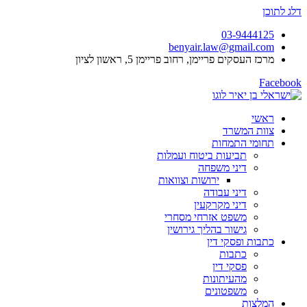
דלג לתוכן
03-9444125
benyair.law@gmail.com
מרכז העסקים פריימן, רחוב פריימן 5, ראשון לציון
Facebook
ראשי
צוות המשרד
תחומי התמחות
תביעות ביטוח ועמלות
דיני משפחה
ירושות וצוואות
דיני עבודה
דיני מקרקעין
משפט אזרחי מסחרי
גישור בהליך גירושין
כתבות ופסקי דין
כתבות
פסקי דין
מהעיתונות
משפטונים
המלצות