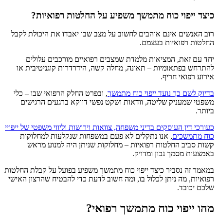
כיצד ייפוי כוח מתמשך משפיע על החלטות רפואיות?
רוב האנשים אינם אוהבים לחשוב על מצב שבו יאבדו את היכולת לקבל
החלטות רפואיות בעצמם.
יחד עם זאת, המציאות מלמדת שמצבים רפואיים מורכבים עלולים
להתרחש בפתאומיות – תאונה, מחלה קשה, הידרדרות קוגניטיבית או
אירוע רפואי חריף.
בדיוק לשם כך נועד ייפוי כוח מתמשך
, ובפרט החלק הרפואי שבו – כלי
משפטי שמעניק שליטה, וודאות ושקט נפשי דווקא ברגעים הרגישים
ביותר.
כעורכי דין העוסקים בדיני משפחה, צוואות וירושות וליווי משפטי של ייפויי
כוח מתמשכים
, אנו נתקלים לא פעם במשפחות שנקלעות למחלוקות
קשות סביב החלטות רפואיות – מחלוקות שניתן היה למנוע מראש
באמצעות מסמך נכון ומדויק.
במאמר זה נסביר כיצד ייפוי כוח מתמשך משפיע בפועל על קבלת החלטות
רפואיות, מה ניתן לכלול בו, ומה חשוב לדעת כדי להבטיח שהרצון האישי
שלכם יכובד.
מהו ייפוי כוח מתמשך רפואי?