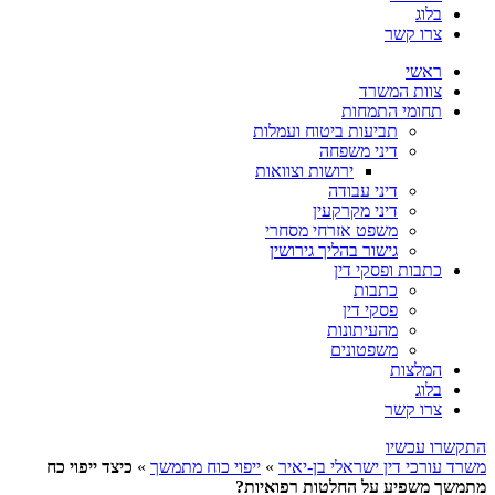
בלוג
צרו קשר
ראשי
צוות המשרד
תחומי התמחות
תביעות ביטוח ועמלות
דיני משפחה
ירושות וצוואות
דיני עבודה
דיני מקרקעין
משפט אזרחי מסחרי
גישור בהליך גירושין
כתבות ופסקי דין
כתבות
פסקי דין
מהעיתונות
משפטונים
המלצות
בלוג
צרו קשר
התקשרו עכשיו
משרד עורכי דין ישראלי בן-יאיר
»
ייפוי כוח מתמשך
»
כיצד ייפוי כח
מתמשך משפיע על החלטות רפואיות?