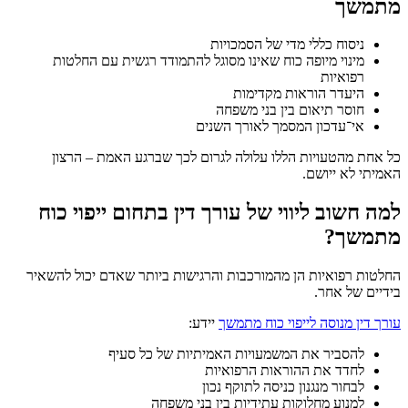
מתמשך
ניסוח כללי מדי של הסמכויות
מינוי מיופה כוח שאינו מסוגל להתמודד רגשית עם החלטות
רפואיות
היעדר הוראות מקדימות
חוסר תיאום בין בני משפחה
אי־עדכון המסמך לאורך השנים
כל אחת מהטעויות הללו עלולה לגרום לכך שברגע האמת – הרצון
האמיתי לא ייושם.
למה חשוב ליווי של עורך דין בתחום ייפוי כוח
מתמשך?
החלטות רפואיות הן מהמורכבות והרגישות ביותר שאדם יכול להשאיר
בידיים של אחר.
עורך דין מנוסה לייפוי כוח מתמשך
יידע:
להסביר את המשמעויות האמיתיות של כל סעיף
לחדד את ההוראות הרפואיות
לבחור מנגנון כניסה לתוקף נכון
למנוע מחלוקות עתידיות בין בני משפחה