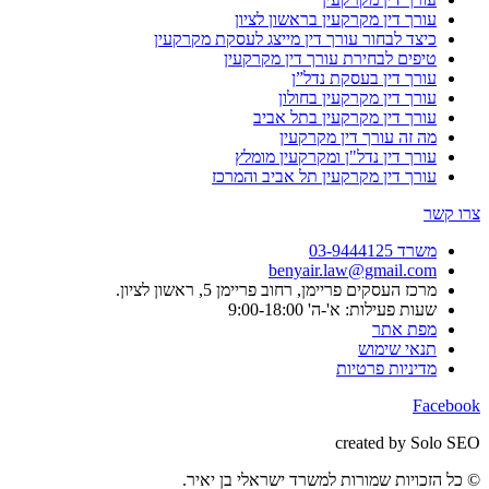
עורך דין מקרקעין בראשון לציון
כיצד לבחור עורך דין מייצג לעסקת מקרקעין
טיפים לבחירת עורך דין מקרקעין
עורך דין בעסקת נדל”ן
עורך דין מקרקעין בחולון
עורך דין מקרקעין בתל אביב
מה זה עורך דין מקרקעין
עורך דין נדל"ן ומקרקעין מומלץ
עורך דין מקרקעין תל אביב והמרכז
צרו קשר
משרד 03-9444125
benyair.law@gmail.com
מרכז העסקים פריימן, רחוב פריימן 5, ראשון לציון.
שעות פעילות: א'-ה' 9:00-18:00
מפת אתר
תנאי שימוש
מדיניות פרטיות
Facebook
created by Solo SEO
© כל הזכויות שמורות למשרד ישראלי בן יאיר.