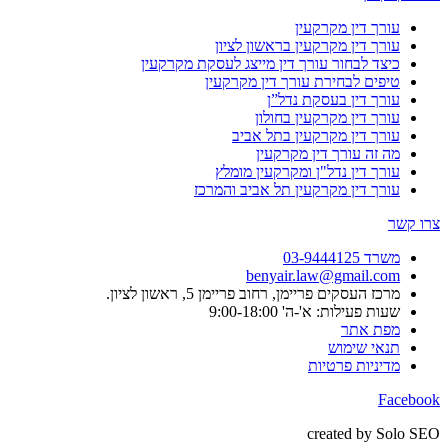
עורך דין מקרקעין
עורך דין מקרקעין בראשון לציון
כיצד לבחור עורך דין מייצג לעסקת מקרקעין
טיפים לבחירת עורך דין מקרקעין
עורך דין בעסקת נדל”ן
עורך דין מקרקעין בחולון
עורך דין מקרקעין בתל אביב
מה זה עורך דין מקרקעין
עורך דין נדל"ן ומקרקעין מומלץ
עורך דין מקרקעין תל אביב והמרכז
צרו קשר
משרד 03-9444125
benyair.law@gmail.com
מרכז העסקים פריימן, רחוב פריימן 5, ראשון לציון.
שעות פעילות: א'-ה' 9:00-18:00
מפת אתר
תנאי שימוש
מדיניות פרטיות
Facebook
created by Solo SEO