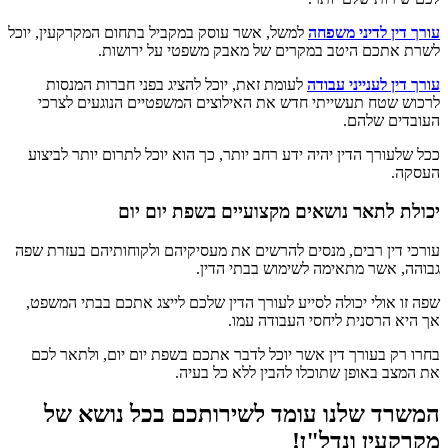
עורך דין לדיני משפחה
למשל, אשר עוסק במקביל בתחום המקרקעין, יוכל
לשרת אתכם היטב במקרים של מאבק משפטי על ירושות.
עורך דין לענייני עבודה
לעומת זאת, יוכל להציג בפני חברות המנסות
לרכוש שטח תעשייתי חדש את האילוצים המשפטיים הנוגעים לצרכי
העובדים שלהם.
ככל שלעורך הדין יהיה ידע רחב יותר, כך הוא יוכל לתרום יותר לביצוע
העסקה.
יכולת לתאר נושאים מקצועיים בשפת יום יום
עורכי דין רבים, מנסים להרשים את מעסיקיהם ולקוחותיהם בעזרת שפה
גבוהה, אשר מתאימה לשימוש בבתי הדין.
שפה זו אולי יכולה לסייע לעורך הדין שלכם לייצג אתכם בבתי המשפט,
אך היא הרסנית ליחסי העבודה עמו.
בחרו רק בעורך דין אשר יוכל לדבר אתכם בשפת יום יום, ולתאר לכם
את המצב באופן שתוכלו להבין ללא כל בעיה.
המשרד שלנו עומד לשירותכם בכל נושא של
מקרקעין ונדל"ן!