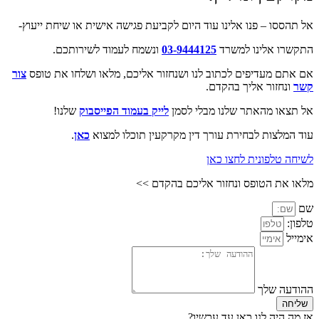
אל תהססו – פנו אלינו עוד היום לקביעת פגישה אישית או שיחת ייעוץ-
התקשרו אלינו למשרד
03-9444125
ונשמח לעמוד לשירותכם.
אם אתם מעדיפים לכתוב לנו ושנחזור אליכם, מלאו ושלחו את טופס
צור
קשר
ונחזור אליך בהקדם.
אל תצאו מהאתר שלנו מבלי לסמן
לייק בעמוד הפייסבוק
שלנו!
עוד המלצות לבחירת עורך דין מקרקעין תוכלו למצוא
כאן
.
לשיחה טלפונית לחצו כאן
מלאו את הטופס ונחזור אליכם בהקדם >>
שם
טלפון:
אימייל
ההודעה שלך
שליחה
אז מה היה לנו כאן עד עכשיו?