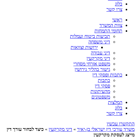
בלוג
צרו קשר
ראשי
צוות המשרד
תחומי התמחות
תביעות ביטוח ועמלות
דיני משפחה
ירושות וצוואות
דיני עבודה
דיני מקרקעין
משפט אזרחי מסחרי
גישור בהליך גירושין
כתבות ופסקי דין
כתבות
פסקי דין
מהעיתונות
משפטונים
המלצות
בלוג
צרו קשר
התקשרו עכשיו
משרד עורכי דין ישראלי בן-יאיר
»
דיני מקרקעין
»
כיצד לבחור עורך דין
מייצג לעסקת מקרקעין