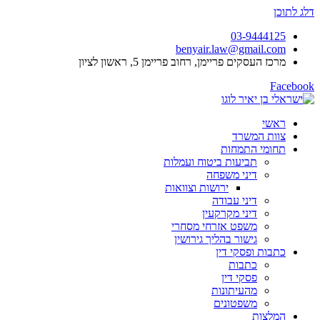
דלג לתוכן
03-9444125
benyair.law@gmail.com
מרכז העסקים פריימן, רחוב פריימן 5, ראשון לציון
Facebook
ראשי
צוות המשרד
תחומי התמחות
תביעות ביטוח ועמלות
דיני משפחה
ירושות וצוואות
דיני עבודה
דיני מקרקעין
משפט אזרחי מסחרי
גישור בהליך גירושין
כתבות ופסקי דין
כתבות
פסקי דין
מהעיתונות
משפטונים
המלצות