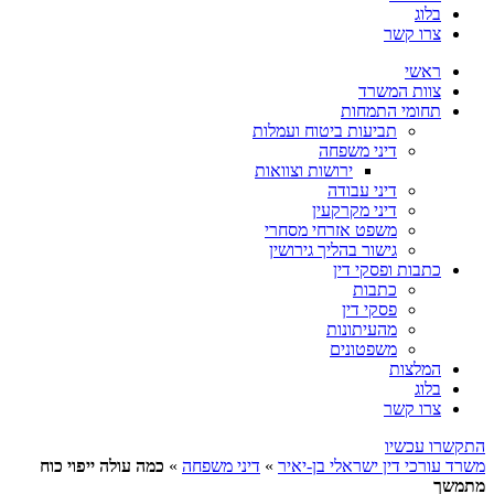
בלוג
צרו קשר
ראשי
צוות המשרד
תחומי התמחות
תביעות ביטוח ועמלות
דיני משפחה
ירושות וצוואות
דיני עבודה
דיני מקרקעין
משפט אזרחי מסחרי
גישור בהליך גירושין
כתבות ופסקי דין
כתבות
פסקי דין
מהעיתונות
משפטונים
המלצות
בלוג
צרו קשר
התקשרו עכשיו
משרד עורכי דין ישראלי בן-יאיר
»
דיני משפחה
»
כמה עולה ייפוי כוח
מתמשך