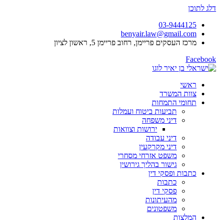
דלג לתוכן
03-9444125
benyair.law@gmail.com
מרכז העסקים פריימן, רחוב פריימן 5, ראשון לציון
Facebook
ראשי
צוות המשרד
תחומי התמחות
תביעות ביטוח ועמלות
דיני משפחה
ירושות וצוואות
דיני עבודה
דיני מקרקעין
משפט אזרחי מסחרי
גישור בהליך גירושין
כתבות ופסקי דין
כתבות
פסקי דין
מהעיתונות
משפטונים
המלצות