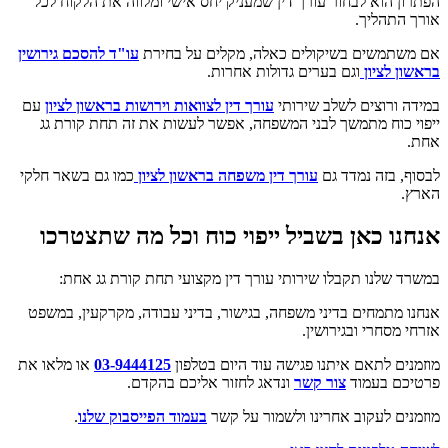
הפתרון הוא לבחור עורך דין שמעניק יחס אישי ומלווה את הלקוח לכל
אורך התהליך.
אם משתמשים בשיקולים כאלה, מקלים על בחירת
עו"ד להסכם גירושין
בראשון לציון
וגם בערים גדולות אחרות.
במידה ורוצים לשלב שירותי
עורך דין לצוואות וירושות בראשון לציון
עם
ייפוי כוח מתמשך לבני המשפחה, אפשר לעשות את זה תחת קורת גג
אחת.
לבסוף, בזה נמדד גם
עורך דין משפחה בראשון לציון
כמו גם בשאר חלקי
הארץ.
אנחנו כאן בשביל ייפוי כוח וכל מה שתצטרכו
במשרד שלנו תקבלו שירותי עורך דין מקצועי תחת קורת גג אחת:
אנחנו מתמחים בדיני משפחה, בגישור, בדיני עבודה, מקרקעין, במשפט
אזרחי מסחרי ובגירושין.
מוזמנים לתאם איתנו פגישה עוד היום בטלפון
03-9444125
או מלאו את
פרטיכם בעמוד
צור קשר
ונדאג לחזור אליכם בהקדם.
מוזמנים לעקוב אחרינו ולשמור על קשר
בעמוד הפייסבוק שלנו
.