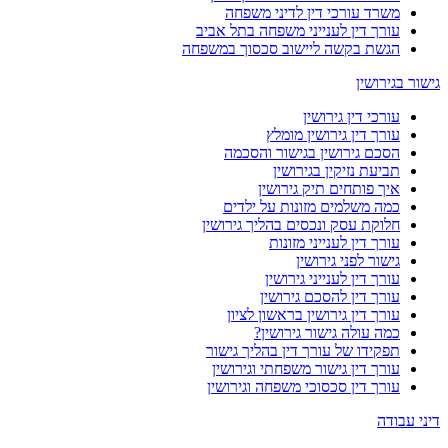
משרד עורכי דין לדיני משפחה
עורך דין לענייני משפחה בתל אביב
הגשת בקשה ליישוב סכסוך במשפחה
גישור בגירושין
עורכי דין גירושין
עורך דין גירושין מומלץ
הסכם גירושין בגישור והסכמה
תביעת נזיקין בגירושין
איך פותחים תיק גירושין
כמה משלמים מזונות על ילדים
חלוקת עסק ונכסים בהליך גירושין
עורך דין לענייני מזונות
גישור לפני גירושין
עורך דין לענייני גירושין
עורך דין להסכם גירושין
עורך דין גירושין בראשון לציון
כמה עולה גישור גירושין?
תפקידו של עורך דין בהליך גישור
עורך דין גישור משפחתי וגירושין
עורך דין סכסוכי משפחה וגירושין
דיני עבודה