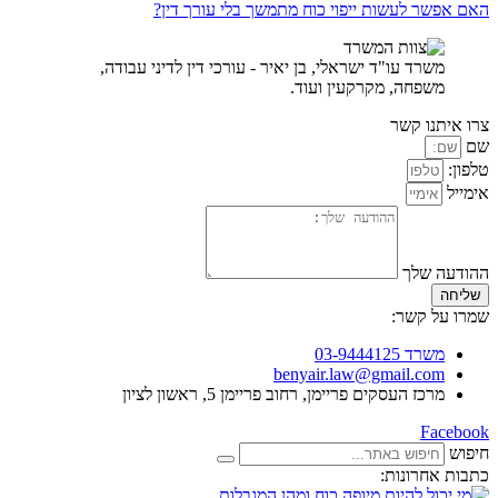
האם אפשר לעשות ייפוי כוח מתמשך בלי עורך דין?
משרד עו"ד ישראלי, בן יאיר - עורכי דין לדיני עבודה,
משפחה, מקרקעין ועוד.
צרו איתנו קשר
שם
טלפון:
אימייל
ההודעה שלך
שליחה
שמרו על קשר:
משרד 03-9444125
benyair.law@gmail.com
מרכז העסקים פריימן, רחוב פריימן 5, ראשון לציון
Facebook
חיפוש
כתבות אחרונות: