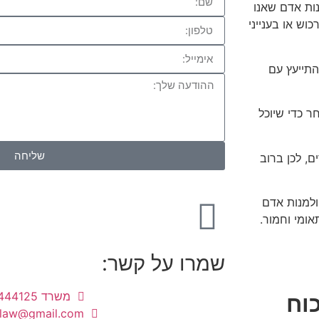
ות אדם שאנו
כוש או בענייני
תייעץ עם
 כדי שיוכל
שליחה
, לכן ברוב
ולמנות אדם
אומי וחמור.
שמרו על קשר:
משרד 03-9444125
וח
.law@gmail.com