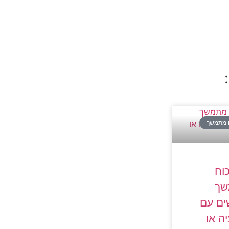
וח מתמשך
כוח
שך
ים עם
ה או