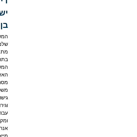
דין
ישראלי
בן יאיר
המשרד
שלנו
מתמחה
בתחום
המשפט
האזרחי –
מסחרי, דיני
משפחה,
גישור
וגירושין, דיני
עבודה
ומקרקעין.
אנחנו
מייצגים כבר