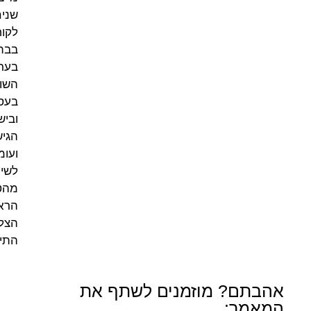
שנים רבות
לקוחות
בבתי משפט
בערכאות
השונות,
בעסקאות
ובישיבות
הגישור,
ועומדים
לשירותכם
מהטלפון
הראשון ועד
הצלחת
התיק!
בתם? מוזמנים לשתף את
אמר: