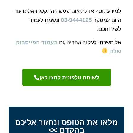
דע נוסף או לתיאום פגישה התקשרו אלינו עוד
03-9444125
ם למספר
ונשמח לעמוד
רותכם.
בעמוד הפייסבוק
תשכחו לעקוב אחרינו גם
נו
לשיחה טלפונית לחצו כאן
לאו את הטופס ונחזור אליכם
בהקדם >>