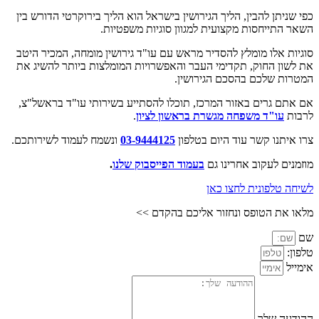
כפי שניתן להבין, הליך הגירושין בישראל הוא הליך בירוקרטי הדורש בין
השאר התייחסות מקצועית למגוון סוגיות משפטיות.
סוגיות אלו מומלץ להסדיר מראש עם עו"ד גירושין מומחה, המכיר היטב
את לשון החוק, תקדימי העבר והאפשרויות המומלצות ביותר להשיג את
המטרות שלכם בהסכם הגירושין.
אם אתם גרים באזור המרכז, תוכלו להסתייע בשירותי עו"ד בראשל"צ,
לרבות
עו"ד משפחה מגשרת בראשון לציון
.
צרו איתנו קשר עוד היום בטלפון
03-9444125
ונשמח לעמוד לשירותכם.
מוזמנים לעקוב אחרינו גם
בעמוד הפייסבוק שלנו
.
לשיחה טלפונית לחצו כאן
מלאו את הטופס ונחזור אליכם בהקדם >>
שם
טלפון:
אימייל
ההודעה שלך