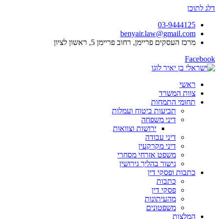
דלג לתוכן
03-9444125
benyair.law@gmail.com
מרכז העסקים פריימן, רחוב פריימן 5, ראשון לציון
Facebook
ראשי
צוות המשרד
תחומי התמחות
תביעות ביטוח ועמלות
דיני משפחה
ירושות וצוואות
דיני עבודה
דיני מקרקעין
משפט אזרחי מסחרי
גישור בהליך גירושין
כתבות ופסקי דין
כתבות
פסקי דין
מהעיתונות
משפטונים
המלצות