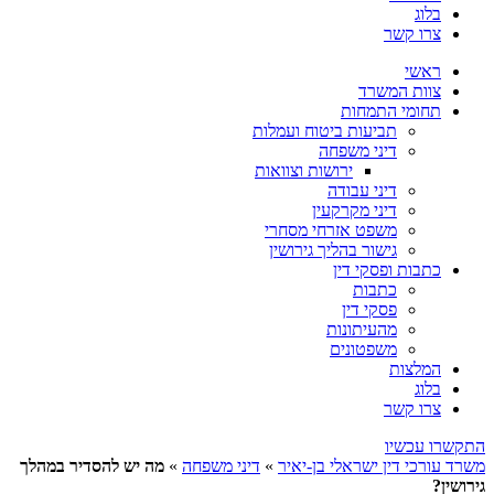
בלוג
צרו קשר
ראשי
צוות המשרד
תחומי התמחות
תביעות ביטוח ועמלות
דיני משפחה
ירושות וצוואות
דיני עבודה
דיני מקרקעין
משפט אזרחי מסחרי
גישור בהליך גירושין
כתבות ופסקי דין
כתבות
פסקי דין
מהעיתונות
משפטונים
המלצות
בלוג
צרו קשר
התקשרו עכשיו
משרד עורכי דין ישראלי בן-יאיר
»
דיני משפחה
»
מה יש להסדיר במהלך
גירושין?