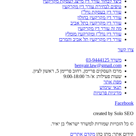
כיצד לבחור עורך דין מייצג לעסקת מקרקעין
טיפים לבחירת עורך דין מקרקעין
עורך דין בעסקת נדל”ן
עורך דין מקרקעין בחולון
עורך דין מקרקעין בתל אביב
מה זה עורך דין מקרקעין
עורך דין נדל"ן ומקרקעין מומלץ
עורך דין מקרקעין תל אביב והמרכז
צרו קשר
משרד 03-9444125
benyair.law@gmail.com
מרכז העסקים פריימן, רחוב פריימן 5, ראשון לציון.
שעות פעילות: א'-ה' 9:00-18:00
מפת אתר
תנאי שימוש
מדיניות פרטיות
Facebook
created by Solo SEO
© כל הזכויות שמורות למשרד ישראלי בן יאיר.
קידום אתר: מתן כהן
מקדם אתרים