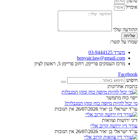
טלפון:
אימייל
ההודעה שלך
שליחה
שמרו על קשר:
משרד 03-9444125
benyair.law@gmail.com
מרכז העסקים פריימן, רחוב פריימן 5, ראשון לציון
Facebook
חיפוש
כתבות אחרונות:
ייפוי כוח מתמשך
מי יכול להיות מיופה כוח ומהן המגבלות?
עו"ד ישראלי בן יאיר
26/07/2026
אין תגובות
דיני ירושות וצוואות
עורך דין ירושה קרוב אליי
עו"ד ישראלי בן יאיר
26/07/2026
אין תגובות