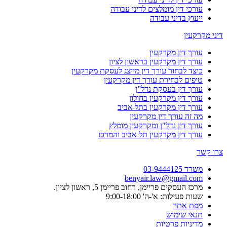
עורכי דין מומלצים לדיני עבודה
ייעוץ בדיני עבודה
דיני מקרקעין
עורך דין מקרקעין
עורך דין מקרקעין בראשון לציון
כיצד לבחור עורך דין מייצג לעסקת מקרקעין
טיפים לבחירת עורך דין מקרקעין
עורך דין בעסקת נדל”ן
עורך דין מקרקעין בחולון
עורך דין מקרקעין בתל אביב
מה זה עורך דין מקרקעין
עורך דין נדל"ן ומקרקעין מומלץ
עורך דין מקרקעין תל אביב והמרכז
צרו קשר
משרד 03-9444125
benyair.law@gmail.com
מרכז העסקים פריימן, רחוב פריימן 5, ראשון לציון.
שעות פעילות: א'-ה' 9:00-18:00
מפת אתר
תנאי שימוש
מדיניות פרטיות