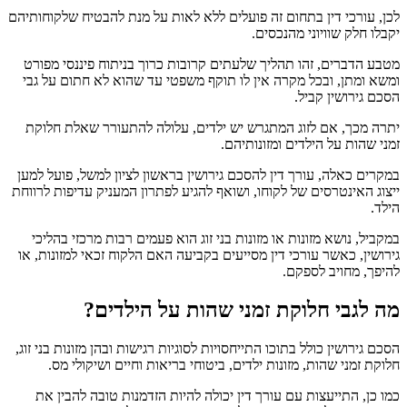
לכן, עורכי דין בתחום זה פועלים ללא לאות על מנת להבטיח שלקוחותיהם
יקבלו חלק שוויוני מהנכסים.
מטבע הדברים, זהו תהליך שלעתים קרובות כרוך בניתוח פיננסי מפורט
ומשא ומתן, ובכל מקרה אין לו תוקף משפטי עד שהוא לא חתום על גבי
הסכם גירושין קביל.
יתרה מכך, אם לזוג המתגרש יש ילדים, עלולה להתעורר שאלת חלוקת
זמני שהות על הילדים ומזונותיהם.
במקרים כאלה, עורך דין להסכם גירושין בראשון לציון למשל, פועל למען
ייצוג האינטרסים של לקוחו, ושואף להגיע לפתרון המעניק עדיפות לרווחת
הילד.
במקביל, נושא מזונות או מזונות בני זוג הוא פעמים רבות מרכזי בהליכי
גירושין, כאשר עורכי דין מסייעים בקביעה האם הלקוח זכאי למזונות, או
להיפך, מחויב לספקם.
מה לגבי חלוקת זמני שהות על הילדים?
הסכם גירושין כולל בתוכו התייחסויות לסוגיות רגישות ובהן מזונות בני זוג,
חלוקת זמני שהות, מזונות ילדים, ביטוחי בריאות וחיים ושיקולי מס.
כמו כן, התייעצות עם עורך דין יכולה להיות הזדמנות טובה להבין את