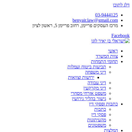
דלג לתוכן
03-9444125
benyair.law@gmail.com
מרכז העסקים פריימן, רחוב פריימן 5, ראשון לציון
Facebook
ראשי
צוות המשרד
תחומי התמחות
תביעות ביטוח ועמלות
דיני משפחה
ירושות וצוואות
דיני עבודה
דיני מקרקעין
משפט אזרחי מסחרי
גישור בהליך גירושין
כתבות ופסקי דין
כתבות
פסקי דין
מהעיתונות
משפטונים
המלצות