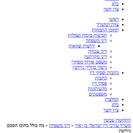
בלוג
צרו קשר
ראשי
צוות המשרד
תחומי התמחות
תביעות ביטוח ועמלות
דיני משפחה
ירושות וצוואות
דיני עבודה
דיני מקרקעין
משפט אזרחי מסחרי
גישור בהליך גירושין
כתבות ופסקי דין
כתבות
פסקי דין
מהעיתונות
משפטונים
המלצות
בלוג
צרו קשר
התקשרו עכשיו
משרד עורכי דין ישראלי בן-יאיר
»
דיני משפחה
»
מה כולל בתוכו הסכם
גירושין