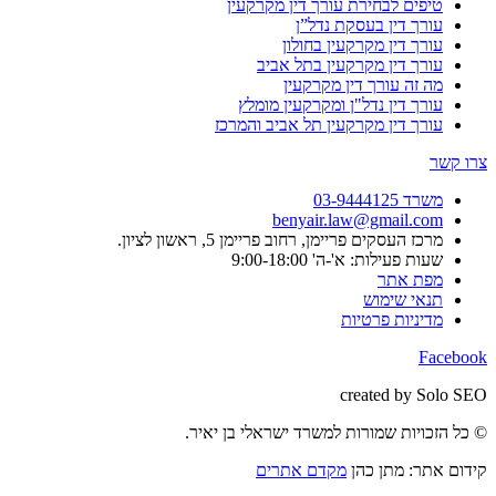
טיפים לבחירת עורך דין מקרקעין
עורך דין בעסקת נדל”ן
עורך דין מקרקעין בחולון
עורך דין מקרקעין בתל אביב
מה זה עורך דין מקרקעין
עורך דין נדל"ן ומקרקעין מומלץ
עורך דין מקרקעין תל אביב והמרכז
צרו קשר
משרד 03-9444125
benyair.law@gmail.com
מרכז העסקים פריימן, רחוב פריימן 5, ראשון לציון.
שעות פעילות: א'-ה' 9:00-18:00
מפת אתר
תנאי שימוש
מדיניות פרטיות
Facebook
created by Solo SEO
© כל הזכויות שמורות למשרד ישראלי בן יאיר.
קידום אתר: מתן כהן
מקדם אתרים