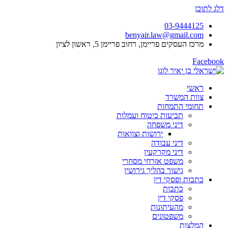
דלג לתוכן
03-9444125
benyair.law@gmail.com
מרכז העסקים פריימן, רחוב פריימן 5, ראשון לציון
Facebook
ראשי
צוות המשרד
תחומי התמחות
תביעות ביטוח ועמלות
דיני משפחה
ירושות וצוואות
דיני עבודה
דיני מקרקעין
משפט אזרחי מסחרי
גישור בהליך גירושין
כתבות ופסקי דין
כתבות
פסקי דין
מהעיתונות
משפטונים
המלצות