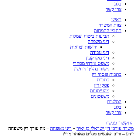
בלוג
צרו קשר
ראשי
צוות המשרד
תחומי התמחות
תביעות ביטוח ועמלות
דיני משפחה
ירושות וצוואות
דיני עבודה
דיני מקרקעין
משפט אזרחי מסחרי
גישור בהליך גירושין
כתבות ופסקי דין
כתבות
פסקי דין
מהעיתונות
משפטונים
המלצות
בלוג
צרו קשר
התקשרו עכשיו
משרד עורכי דין ישראלי בן-יאיר
»
דיני משפחה
»
מה עורך דין משפחה
יודע – ורוב האנשים מגלים מאוחר מדי?