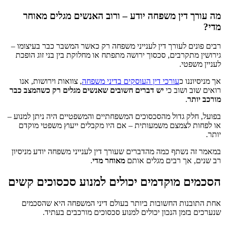
מה עורך דין משפחה יודע – ורוב האנשים מגלים מאוחר
מדי?
רבים פונים לעורך דין לענייני משפחה רק כאשר המשבר כבר בעיצומו –
גירושין מתקרבים, סכסוך ירושה מתפתח או מחלוקת בין בני זוג הופכת
לעניין משפטי.
אך מניסיוננו כ
עורכי דין העוסקים בדיני משפחה
, צוואות וירושות, אנו
רואים שוב ושוב כי
יש דברים חשובים שאנשים מגלים רק כשהמצב כבר
מורכב יותר
.
בפועל, חלק גדול מהסכסוכים המשפחתיים והמשפטיים היה ניתן למנוע –
או לפחות לצמצם משמעותית – אם היו מקבלים ייעוץ משפטי מוקדם
יותר.
במאמר זה נשתף כמה מהדברים שעורך דין לענייני משפחה יודע מניסיון
רב שנים, אך רבים מגלים אותם
מאוחר מדי
.
הסכמים מוקדמים יכולים למנוע סכסוכים קשים
אחת התובנות החשובות ביותר בעולם דיני המשפחה היא שהסכמים
שנערכים בזמן הנכון יכולים למנוע סכסוכים מורכבים בעתיד.