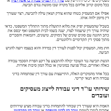
מעסיקים צריכים להתייעץ עם
עורך דין לענייני עבודה
בראשון לציון
או
בכל מקום קרוב אליהם בכל מקרה שבו מוגשת נגדם תביעה.
אפילו אם המעסיק בטוח שהוא צודק ושאין עילה לתביעה, רצוי שעורך
דין מיומן ילווה אותו.
בשביל שהמעסיק יפיק את מלוא התועלת מתוך התהליך המשפטי, כדאי
שיהיה עורך דין שיעמוד לצדו, יענה בשמו לבית המשפט ואף יבסס את
כתב ההגנה עם סוגים שונים של נימוקים, טיעונים, דוגמאות והסברים
מתוך פסקי דין תקדימיים ורלוונטיים.
חוץ מזה, המעסיק יכול לפנות לעורך דין במידה והוא בעצמו רוצה להגיש
תביעה.
הגשת תביעה נגד העובד יכולה להתבצע על רקע הפרת הסכמי עבודה
כאלה ואחרים, בגלל פגיעה במוניטין או בגלל המון סיבות אחרות.
בכל אחד מהמקרים האלה, התייעצות עם עורך דין שמתמחה בדיני
עבודה היא תנאי קריטי.
שירותי עו"ד דיני עבודה לייצוג מעסיקים
ועובדים
האמת היא שעורך דין שבוחר להתמחות בדיני עבודה מציע שירותים
אחרים לגמרי לעומת
עורך דין לדיני משפחה
או
עורך דין מקרקעין
.