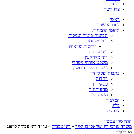
בלוג
צרו קשר
ראשי
צוות המשרד
תחומי התמחות
תביעות ביטוח ועמלות
דיני משפחה
ירושות וצוואות
דיני עבודה
דיני מקרקעין
משפט אזרחי מסחרי
גישור בהליך גירושין
כתבות ופסקי דין
כתבות
פסקי דין
מהעיתונות
משפטונים
המלצות
בלוג
צרו קשר
התקשרו עכשיו
משרד עורכי דין ישראלי בן-יאיר
»
דיני עבודה
»
עו"ד דיני עבודה לייצוג
מעסיקים