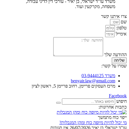
משרד עו"ד ישראלי, בן יאיר - עורכי דין לדיני עבודה,
משפחה, מקרקעין ועוד.
צרו איתנו קשר
שם
טלפון:
אימייל
ההודעה שלך
שליחה
שמרו על קשר:
משרד 03-9444125
benyair.law@gmail.com
מרכז העסקים פריימן, רחוב פריימן 5, ראשון לציון
Facebook
חיפוש
כתבות אחרונות:
ייפוי כוח מתמשך
מי יכול להיות מיופה כוח ומהן המגבלות?
עו"ד ישראלי בן יאיר
26/07/2026
אין תגובות