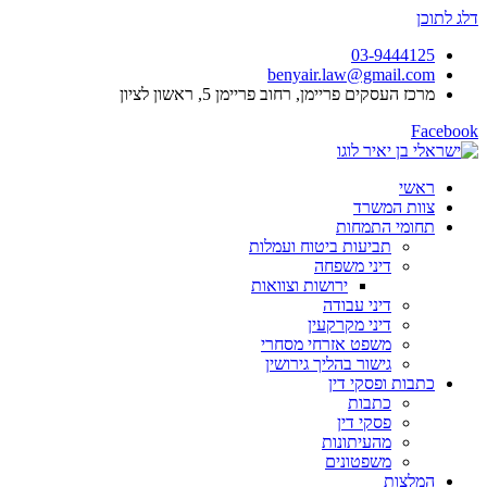
דלג לתוכן
03-9444125
benyair.law@gmail.com
מרכז העסקים פריימן, רחוב פריימן 5, ראשון לציון
Facebook
ראשי
צוות המשרד
תחומי התמחות
תביעות ביטוח ועמלות
דיני משפחה
ירושות וצוואות
דיני עבודה
דיני מקרקעין
משפט אזרחי מסחרי
גישור בהליך גירושין
כתבות ופסקי דין
כתבות
פסקי דין
מהעיתונות
משפטונים
המלצות