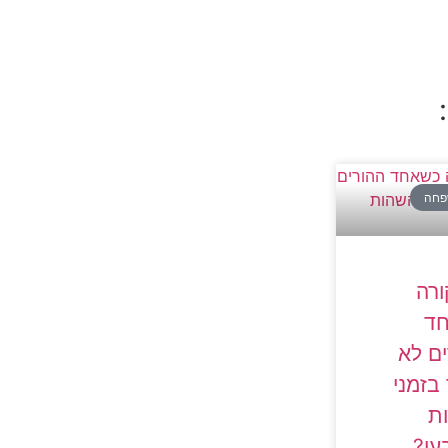
פחה
ורה
ד
ם לא
בזמני
ת
עו?