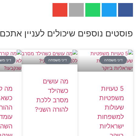
פוסטים נוספים שיכולים לעניין אתכם:
דיני משפחה
דיני משפחה
דיני מש
מה עושים
5 טעויות
מה ק
כשהילד
משפטיות
כשאח
מסרב ללכת
שעולות
ההורי
להורה השני?
למשפחות
עומד 
ישראליות
השהו
ביוקר
שנקב