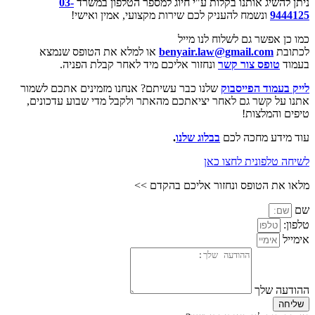
ניתן להשיג אותנו בקלות ע"י חיוג למספר הטלפון במשרד
03-
9444125
ונשמח להעניק לכם שירות מקצועי, אמין ואישי!
כמו כן אפשר גם לשלוח לנו מייל
לכתובת
benyair.law@gmail.com
או למלא את הטופס שנמצא
בעמוד
טופס צור קשר
ונחזור אליכם מיד לאחר קבלת הפניה.
לייק בעמוד הפייסבוק
שלנו כבר עשיתם? אנחנו מזמינים אתכם לשמור
אתנו על קשר גם לאחר יציאתכם מהאתר ולקבל מדי שבוע עדכונים,
טיפים והמלצות!
עוד מידע מחכה לכם
בבלוג שלנו
.
לשיחה טלפונית לחצו כאן
מלאו את הטופס ונחזור אליכם בהקדם >>
שם
טלפון:
אימייל
ההודעה שלך
שליחה