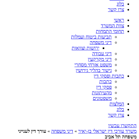
בלוג
צרו קשר
ראשי
צוות המשרד
תחומי התמחות
תביעות ביטוח ועמלות
דיני משפחה
ירושות וצוואות
דיני עבודה
דיני מקרקעין
משפט אזרחי מסחרי
גישור בהליך גירושין
כתבות ופסקי דין
כתבות
פסקי דין
מהעיתונות
משפטונים
המלצות
בלוג
צרו קשר
התקשרו עכשיו
משרד עורכי דין ישראלי בן-יאיר
»
דיני משפחה
»
עורך דין לענייני
משפחה תל אביב