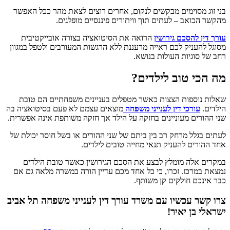
בני זוג מסוימים מבקשים לנקום, אחרים רוצים לצאת מהר ככל האפשר
מהקשר הכואב – לעתים תוך וויתורים פיננסיים מופלגים.
עורך דין להסכם גירושין
הרואה את הסיטואציה בצורה אובייקטיבית
מסוגל להעניק לכם ראייה מרעננת ללא הרגשות המעורבים ולטפל במגוון
רחב של סוגיות העולות בנושא.
מה הכי טוב לילדים?
שאלות נוספות הצצות כאשר מטפלים בעניינים משפחתיים הם טובת
הילדים.
עורכי דין לענייני משפחה
מוצאים עצמם לא פעם בסיטואציה בה
שני ההורים מעוניינים בחזקה על הילד אך חזקה משותפת אינה אפשרית.
לעתים בגלל מרחק רב בין ביתם של שני ההורים או בשל חוסר יכולת של
אחד ההורים להעניק תנאי מחייה טובים לילדים.
במקרים אלה מומלץ לבצע את הסכם הגירושין כאשר טובת הילדים
נמצאת במרכז. זכרו, כי כל אחד מכם עדיין הורה במשרה מלאה גם אם
כבר אינכם חולקים קן משותף.
צרו קשר עכשיו עם משרד עורך דין לענייני משפחה תל אביב
ישראלי בן יאיר!