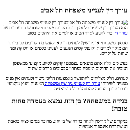
עורך דין לענייני משפחה תל אביב
עורך דין לענייני משפחה תל אביב
הוא העורך דין שעליכם לסמוך בכל מקרה משפחתי שדורש התערבות של
עורך דין
כדי להגיע לסדר הטוב או לסיים את היחסים בטוב.
סכסוך משפחתי או גירושין? לעתים דווקא האנשים הקרובים לנו ביותר
הם מוקד למריבות וקונפליקטים הנוגעים לענייני כספים או חלוקת זמני
שהות על ילדים.
בנושאים אלה אתם מוצאים עצמכם זקוקים לסיוע מקצועי ממשפטן
המכיר את החוקים ומנוסה בפתרון סכסוכים בדרכים שונות.
לעתים, חלק מצליחים להתפשר באמצעות הליכי גישור ולעתים אין מנוס
מפנייה לשירותי
עורך דין לענייני גירושין ומשפחה
המעניק ייעוץ מקצועי
בדבר הדרך הנכונה להתנהל בכל סיטואציה.
בגידה במשפחה? בן הזוג נמצא בעמדה פחות
טובה!
במקרים של גירושין לאחר בגידה של בן הזוג, מדובר בסיטואציה כואבת
המשחררת אינספור אמוציות.