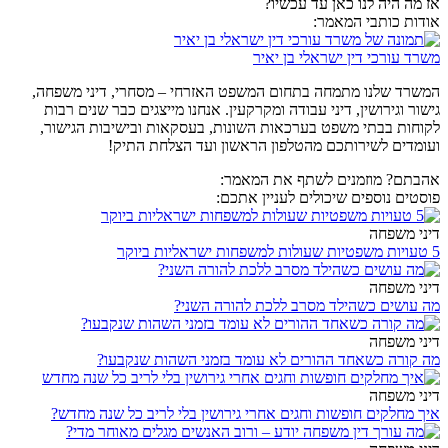
אז מה היה לנו כאן עד עכשיו?
אודות כותבי המאמר:
משרד עורכי דין ישראלי בן יאיר
המשרד שלנו מתמחה בתחום המשפט האזרחי – מסחרי, דיני משפחה,
גישור וגירושין, דיני עבודה ומקרקעין. אנחנו מייצגים כבר שנים רבות
לקוחות בבתי משפט בערכאות השונות, בעסקאות ובישיבות הגישור,
ועומדים לשירותכם מהטלפון הראשון ועד הצלחת התיק!
אהבתם? מוזמנים לשתף את המאמר:
פוסטים נוספים שיכולים לעניין אתכם:
דיני משפחה
5 טעויות משפטיות שעולות למשפחות ישראליות ביוקר
דיני משפחה
מה עושים כשהילד מסרב ללכת להורה השני?
דיני משפחה
מה קורה כשאחד ההורים לא עומד בזמני השהות שנקבעו?
דיני משפחה
איך מחלקים חופשות וחגים אחרי גירושין בלי לריב כל שנה מחדש?