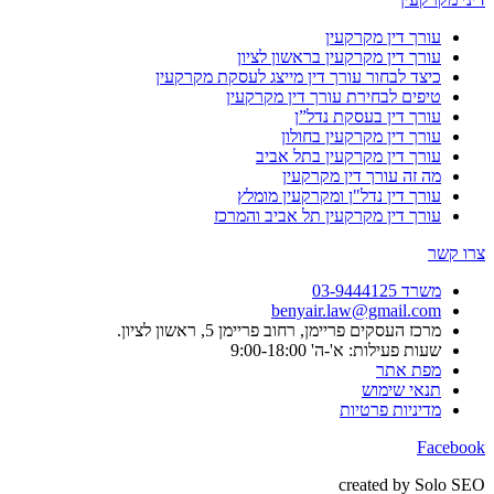
עורך דין מקרקעין
עורך דין מקרקעין בראשון לציון
כיצד לבחור עורך דין מייצג לעסקת מקרקעין
טיפים לבחירת עורך דין מקרקעין
עורך דין בעסקת נדל”ן
עורך דין מקרקעין בחולון
עורך דין מקרקעין בתל אביב
מה זה עורך דין מקרקעין
עורך דין נדל"ן ומקרקעין מומלץ
עורך דין מקרקעין תל אביב והמרכז
צרו קשר
משרד 03-9444125
benyair.law@gmail.com
מרכז העסקים פריימן, רחוב פריימן 5, ראשון לציון.
שעות פעילות: א'-ה' 9:00-18:00
מפת אתר
תנאי שימוש
מדיניות פרטיות
Facebook
created by Solo SEO