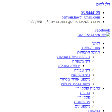
דלג לתוכן
03-9444125
benyair.law@gmail.com
מרכז העסקים פריימן, רחוב פריימן 5, ראשון לציון
Facebook
ראשי
צוות המשרד
תחומי התמחות
תביעות ביטוח ועמלות
דיני משפחה
ירושות וצוואות
דיני עבודה
דיני מקרקעין
משפט אזרחי מסחרי
גישור בהליך גירושין
כתבות ופסקי דין
כתבות
פסקי דין
מהעיתונות
משפטונים
המלצות