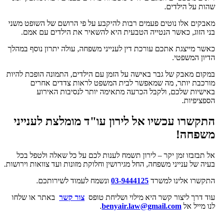
שהות על הילדים.
מאבקים אלו נוטים פעמים רבות להיקבע על פי הרושם של השופט משני
בני הזוג, כאשר הנטייה הטבעית היא להשאיר את הילדים עם אמם.
כאשר מייצגת אתכם עורכת דין לענייני משפחה, עולה יתרון נוסף במהלך
הדיון המשפטי.
במקום מאבק של גבר באישה על הזמן עם הילדים, התמונה הופכת להיות
מורכבת יותר, מה שמאפשר לבית המשפט לראות צדדים אחרים
באישיות שלכם, ולקבל הכרעה מתאימה יותר לנסיבות האירוע
הספציפיות.
התקשרו עכשיו אל לירון עו"ד מומלצת לענייני
משפחה!
אל תבזבזו זמן יקר – לירון תשמח לענות לכם על כל שאלה ולטפל בכל
בעיה של ענייני משפחה, החל מגירושין וחלוקת מזונות ועד צוואות וירושות.
התקשרו אלינו למשרד
03-9444125
ונשמח לעמוד לשירותכם.
עוד דרך ליצור קשר היא מילוי ושליחת טופס
צור קשר
באתר או שלחו
לנו מייל אל
benyair.law@gmail.com
.