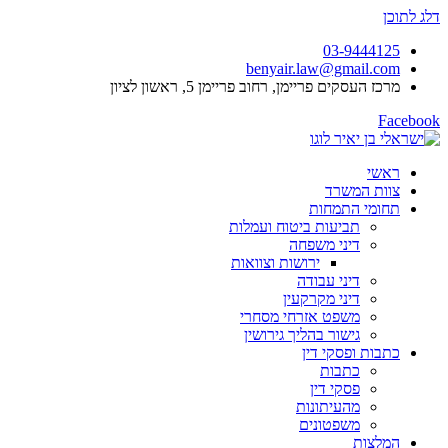
דלג לתוכן
03-9444125
benyair.law@gmail.com
מרכז העסקים פריימן, רחוב פריימן 5, ראשון לציון
Facebook
ראשי
צוות המשרד
תחומי התמחות
תביעות ביטוח ועמלות
דיני משפחה
ירושות וצוואות
דיני עבודה
דיני מקרקעין
משפט אזרחי מסחרי
גישור בהליך גירושין
כתבות ופסקי דין
כתבות
פסקי דין
מהעיתונות
משפטונים
המלצות