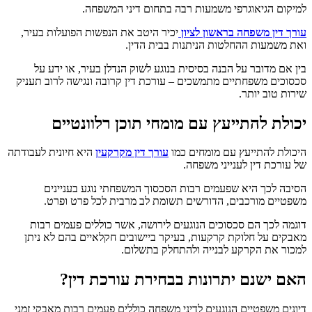
למיקום הגיאוגרפי משמעות רבה בתחום דיני המשפחה.
עורך דין משפחה בראשון לציון
יכיר היטב את הנפשות הפועלות בעיר,
ואת משמעות ההחלטות הניתנות בבית הדין.
בין אם מדובר על הבנה בסיסית בנוגע לשוק הנדלן בעיר, או ידע על
סכסוכים משפחתיים מתמשכים – עורכת דין קרובה ונגישה לרוב תעניק
שירות טוב יותר.
יכולת להתייעץ עם מומחי תוכן רלוונטיים
היכולת להתייעץ עם מומחים כמו
עורך דין מקרקעין
היא חיונית לעבודתה
של עורכת דין לענייני משפחה.
הסיבה לכך היא שפעמים רבות הסכסוך המשפחתי נוגע בעניינים
משפטיים מורכבים, הדורשים תשומת לב מרבית לכל פרט ופרט.
דוגמה לכך הם סכסוכים הנוגעים לירושה, אשר כוללים פעמים רבות
מאבקים על חלוקת קרקעות, בעיקר ביישובים חקלאיים בהם לא ניתן
למכור את הקרקע לבנייה ולהתחלק בתשלום.
האם ישנם יתרונות בבחירת עורכת דין?
דיונים משפטיים הנוגעים לדיני משפחה כוללים פעמים רבות מאבקי זמני