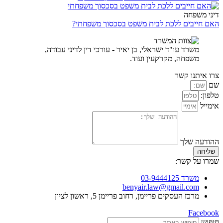
דיני משפחה
האם חייבים ללכת לבית משפט בסכסוך משפחתי?
משרד עו"ד ישראלי, בן יאיר - עורכי דין לדיני עבודה,
משפחה, מקרקעין ועוד.
צרו איתנו קשר
שם
טלפון:
אימייל
ההודעה שלך
שליחה
שמרו על קשר:
משרד 03-9444125
benyair.law@gmail.com
מרכז העסקים פריימן, רחוב פריימן 5, ראשון לציון
Facebook
חיפוש