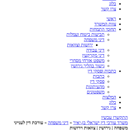
בלוג
צרו קשר
ראשי
צוות המשרד
תחומי התמחות
תביעות ביטוח ועמלות
דיני משפחה
ירושות וצוואות
דיני עבודה
דיני מקרקעין
משפט אזרחי מסחרי
גישור בהליך גירושין
כתבות ופסקי דין
כתבות
פסקי דין
מהעיתונות
משפטונים
המלצות
בלוג
צרו קשר
התקשרו עכשיו
משרד עורכי דין ישראלי בן-יאיר
»
דיני משפחה
»
עורכת דין לענייני
משפחה | גירושין | צוואות וירושות