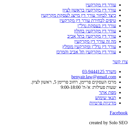
עורך דין מקרקעין
עורך דין מקרקעין בראשון לציון
כיצד לבחור עורך דין מייצג לעסקת מקרקעין
טיפים לבחירת עורך דין מקרקעין
עורך דין בעסקת נדל”ן
עורך דין מקרקעין בחולון
עורך דין מקרקעין בתל אביב
מה זה עורך דין מקרקעין
עורך דין נדל"ן ומקרקעין מומלץ
עורך דין מקרקעין תל אביב והמרכז
צרו קשר
משרד 03-9444125
benyair.law@gmail.com
מרכז העסקים פריימן, רחוב פריימן 5, ראשון לציון.
שעות פעילות: א'-ה' 9:00-18:00
מפת אתר
תנאי שימוש
מדיניות פרטיות
Facebook
created by Solo SEO