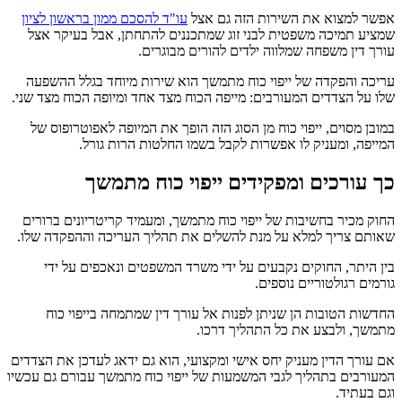
אפשר למצוא את השירות הזה גם אצל
עו"ד להסכם ממון בראשון לציון
שמציע תמיכה משפטית לבני זוג שמתכננים להתחתן, אבל בעיקר אצל
עורך דין משפחה שמלווה ילדים להורים מבוגרים.
עריכה והפקדה של ייפוי כוח מתמשך הוא שירות מיוחד בגלל ההשפעה
שלו על הצדדים המעורבים: מייפה הכוח מצד אחד ומיופה הכוח מצד שני.
במובן מסוים, ייפוי כוח מן הסוג הזה הופך את המיופה לאפוטרופוס של
המייפה, ומעניק לו אפשרות לקבל בשמו החלטות הרות גורל.
כך עורכים ומפקידים ייפוי כוח מתמשך
החוק מכיר בחשיבות של ייפוי כוח מתמשך, ומעמיד קריטריונים ברורים
שאותם צריך למלא על מנת להשלים את תהליך העריכה וההפקדה שלו.
בין היתר, החוקים נקבעים על ידי משרד המשפטים ונאכפים על ידי
גורמים רגולטוריים נוספים.
החדשות הטובות הן שניתן לפנות אל עורך דין שמתמחה בייפוי כוח
מתמשך, ולבצע את כל התהליך דרכו.
אם עורך הדין מעניק יחס אישי ומקצועי, הוא גם ידאג לעדכן את הצדדים
המעורבים בתהליך לגבי המשמעות של ייפוי כוח מתמשך עבורם גם עכשיו
וגם בעתיד.