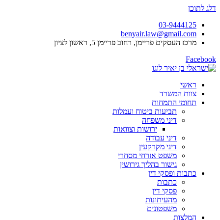
דלג לתוכן
03-9444125
benyair.law@gmail.com
מרכז העסקים פריימן, רחוב פריימן 5, ראשון לציון
Facebook
ראשי
צוות המשרד
תחומי התמחות
תביעות ביטוח ועמלות
דיני משפחה
ירושות וצוואות
דיני עבודה
דיני מקרקעין
משפט אזרחי מסחרי
גישור בהליך גירושין
כתבות ופסקי דין
כתבות
פסקי דין
מהעיתונות
משפטונים
המלצות