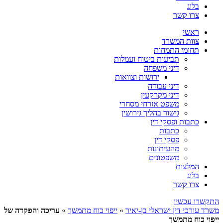
בלוג
צרו קשר
ראשי
צוות המשרד
תחומי התמחות
תביעות ביטוח ועמלות
דיני משפחה
ירושות וצוואות
דיני עבודה
דיני מקרקעין
משפט אזרחי מסחרי
גישור בהליך גירושין
כתבות ופסקי דין
כתבות
פסקי דין
מהעיתונות
משפטונים
המלצות
בלוג
צרו קשר
התקשרו עכשיו
משרד עורכי דין ישראלי בן-יאיר
»
ייפוי כוח מתמשך
»
עריכה והפקדה של
ייפוי כוח מתמשך