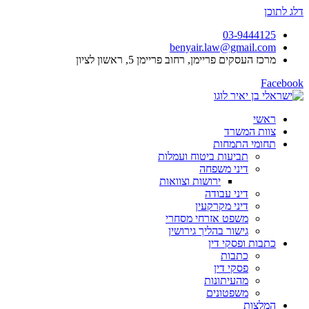
דלג לתוכן
03-9444125
benyair.law@gmail.com
מרכז העסקים פריימן, רחוב פריימן 5, ראשון לציון
Facebook
ראשי
צוות המשרד
תחומי התמחות
תביעות ביטוח ועמלות
דיני משפחה
ירושות וצוואות
דיני עבודה
דיני מקרקעין
משפט אזרחי מסחרי
גישור בהליך גירושין
כתבות ופסקי דין
כתבות
פסקי דין
מהעיתונות
משפטונים
המלצות