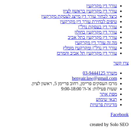
עורך דין מקרקעין
עורך דין מקרקעין בראשון לציון
כיצד לבחור עורך דין מייצג לעסקת מקרקעין
טיפים לבחירת עורך דין מקרקעין
עורך דין בעסקת נדל”ן
עורך דין מקרקעין בחולון
עורך דין מקרקעין בתל אביב
מה זה עורך דין מקרקעין
עורך דין נדל"ן ומקרקעין מומלץ
עורך דין מקרקעין תל אביב והמרכז
צרו קשר
משרד 03-9444125
benyair.law@gmail.com
מרכז העסקים פריימן, רחוב פריימן 5, ראשון לציון.
שעות פעילות: א'-ה' 9:00-18:00
מפת אתר
תנאי שימוש
מדיניות פרטיות
Facebook
created by Solo SEO