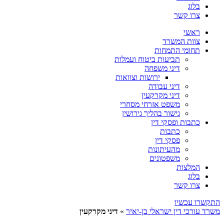
בלוג
צרו קשר
ראשי
צוות המשרד
תחומי התמחות
תביעות ביטוח ועמלות
דיני משפחה
ירושות וצוואות
דיני עבודה
דיני מקרקעין
משפט אזרחי מסחרי
גישור בהליך גירושין
כתבות ופסקי דין
כתבות
פסקי דין
מהעיתונות
משפטונים
המלצות
בלוג
צרו קשר
התקשרו עכשיו
משרד עורכי דין ישראלי בן-יאיר
»
דיני מקרקעין