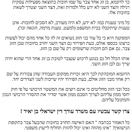
כך לדוגמא, בן זוג אחד צבר על שמו חובות כתוצאה מפעילות עסקית
רגילה והצד השני לא ידע כלל ולמרות זאת, הצד השני יצטרך לשאת
בחובות אלו.
כל מיני טענות כמו: לא ידע, לא היה מעורב, לא הסכים לחובות- אינן
טענות שיתקבלו בבית המשפט (למעט, טענת מרמה, הונאה וכו').
המסקנה היא כי כל עוד בני הזוג נשואים זה לזו כל אחד מהם יכול לעשות
כרצונו בכספו אולם, בעת הפירוד גם הצד השני יחויב בחובות שבן הזוג
צבר, גם אם הם חובות שרשומים רק על שם בן הזוג.
אותו הכלל חל גם בנוגע לרכוש שנצבר לטובת בן זוג אחד הרי שהוא יהיה
שייך גם לבן הזוג השני.
הדוגמא המובהקת לכך היא: זכויות ממקום העבודה שהן צבורות על שם
רק אחד מבני הזוג אולם, בעת הפירוד יהיו שייכות לשני הצדדים יחד.
ככל ובני הזוג מחליטים כי אינם רוצים את המשטר הרכושי על פי חוק
יחסי ממון עליהם לערוך הסכם ממון אשר יסדיר את ההסדר הרכושי הנכון
והמקובל עליהם.
צרו קשר עכשיו עם משרד עורך דין ישראלי בן יאיר !
כל האמור בכתבה " האם האישה תחויב בחובות שהבעל צבר בתקופת
הנישואין? "אינו מהווה ואינו יכול להוות תחליף לייעוץ משפטי.