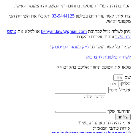
הכותבת הינה עו"ד העוסקת בתחום דיני המשפחה והמעמד האישי.
צרו איתי קשר עוד היום בטלפון
03-9444125
ותקבלו את השירות הכי
מקצועי ואישי.
ניתן לשלוח מייל לכתובת
benyair.law@gmail.com
או למלא את
טופס
צור קשר
ונחזור אליכם בהקדם.
שמרו על קשר ועשו לנו
לייק בעמוד הפייסבוק
!
לשיחה טלפונית לחצו כאן
מלאו את הטופס ונחזור אליכם בהקדם >>
שם
טלפון:
אימייל
ההודעה שלך
שליחה
אז מה היה לנו כאן עד עכשיו?
אודות כותבי המאמר: