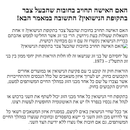
האם האישה תחויב בחובות שהבעל צבר
בתקופת הנישואין? התשובה במאמר הבא!
האם האישה תחויב בחובות שהבעל צבר בתקופת הנישואין? זו אחת
השאלות שעולות בעת גירושין. הרי בני זוג אשר החליטו לממש אהבתם
בברית הנישואין נקשרו זה עם זו גם מבחינה רכושית.
על יחסיהם של בני זוג שנישאו זה לזו חלות הוראות חוק יחסי ממון בין בני
זוג התשל"ג – 1973.
הוראות חוק זה קובע כי עם פקיעת הנישואין או במועדים אחרים
הקבועים בחוק, יש לערוך איזון משאבים של כלל הנכסים וההתחייבויות
אשר נצברו על שם כל אחד מבני הזוג במהלך החיים המשותפים למעט,
חריגים הקבועים בחוק.
בתקופת חיי הנישואין כל אחד מבני הזוג יכול לשתף את השני ברכוש או
לנהל את נכסיו בנפרד ולו יש את האוטונומיה החופשית לעשות רצונו.
אך ככל שחיי הנישואין באים לקיצם, במסגרת איזון המשאבים רשאי כל
צד לדרוש מבן הזוג השני כי יישא בהפסדים ובחובות שנוצרו במהלך החיים
המשותפים, גם אם חובות אלו נוצרו ללא ידיעת הצד השני.