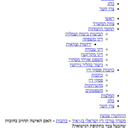
בלוג
צרו קשר
ראשי
צוות המשרד
תחומי התמחות
תביעות ביטוח ועמלות
דיני משפחה
ירושות וצוואות
דיני עבודה
דיני מקרקעין
משפט אזרחי מסחרי
גישור בהליך גירושין
כתבות ופסקי דין
כתבות
פסקי דין
מהעיתונות
משפטונים
המלצות
בלוג
צרו קשר
התקשרו עכשיו
משרד עורכי דין ישראלי בן-יאיר
»
כתבות
»
האם האישה תחויב בחובות
שהבעל צבר בתקופת הנישואין?