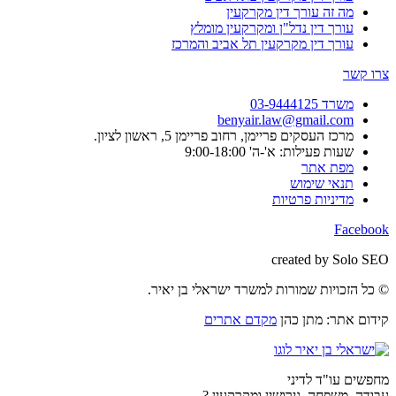
מה זה עורך דין מקרקעין
עורך דין נדל"ן ומקרקעין מומלץ
עורך דין מקרקעין תל אביב והמרכז
צרו קשר
משרד 03-9444125
benyair.law@gmail.com
מרכז העסקים פריימן, רחוב פריימן 5, ראשון לציון.
שעות פעילות: א'-ה' 9:00-18:00
מפת אתר
תנאי שימוש
מדיניות פרטיות
Facebook
created by Solo SEO
© כל הזכויות שמורות למשרד ישראלי בן יאיר.
קידום אתר: מתן כהן
מקדם אתרים
מחפשים עו"ד לדיני
עבודה, משפחה, גירושין ומקרקעין ?