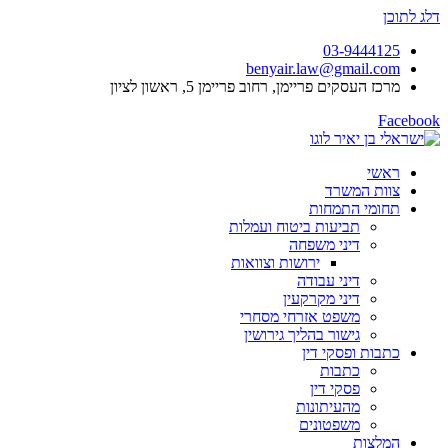
דלג לתוכן
03-9444125
benyair.law@gmail.com
מרכז העסקים פריימן, רחוב פריימן 5, ראשון לציון
Facebook
ראשי
צוות המשרד
תחומי התמחות
תביעות ביטוח ועמלות
דיני משפחה
ירושות וצוואות
דיני עבודה
דיני מקרקעין
משפט אזרחי מסחרי
גישור בהליך גירושין
כתבות ופסקי דין
כתבות
פסקי דין
מהעיתונות
משפטונים
המלצות