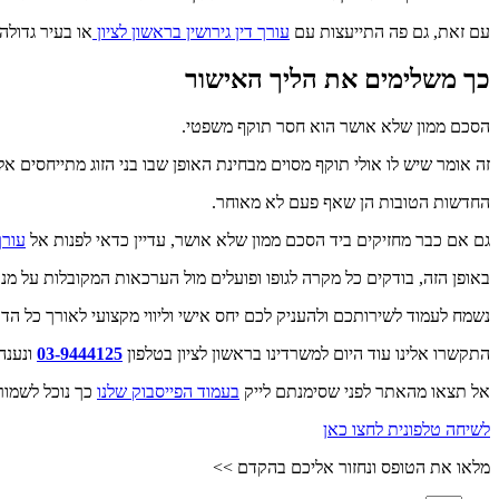
עם זאת, גם פה התייעצות עם
עורך דין גירושין בראשון לציון
או בעיר גדול
כך משלימים את הליך האישור
הסכם ממון שלא אושר הוא חסר תוקף משפטי.
זה אומר שיש לו אולי תוקף מסוים מבחינת האופן שבו בני הזוג מתייחסים א
החדשות הטובות הן שאף פעם לא מאוחר.
גם אם כבר מחזיקים ביד הסכם ממון שלא אושר, עדיין כדאי לפנות אל
עורך
באופן הזה, בודקים כל מקרה לגופו ופועלים מול הערכאות המקובלות על מ
נשמח לעמוד לשירותכם ולהעניק לכם יחס אישי וליווי מקצועי לאורך כל הד
התקשרו אלינו עוד היום למשרדינו בראשון לציון בטלפון
03-9444125
ונענה
אל תצאו מהאתר לפני שסימנתם לייק
בעמוד הפייסבוק שלנו
כך נוכל לשמור
לשיחה טלפונית לחצו כאן
מלאו את הטופס ונחזור אליכם בהקדם >>