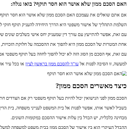
האם הסכם ממון שלא אושר הוא חסר תוקף? בואו נגלה:
אם אתם שואלים את עצמכם האם הסכם ממון שלא אושר הוא חסר תוקף –
השלמת התהליך של אישור משפטי היא הדרך היחידה להעניק תוקף חוקי לכ
עם זאת, אפשר להתייעץ עם עורך דין שמעניק יחס אישי בשלבים שונים של הל
אחת המטרות של הסכם ממון היא להפוך את ההסכמה על חלוקת הזכויות, הרכו
עם זאת, אף הסכם מן הסוג הזה לא יכול להפוך לחוזה בעל תוקף משפטי א
למעשה, זו הסיבה לפנות אל
עו"ד להסכם ממון בראשון לציון
או בכל עיר אח
כיצד מאשרים הסכם ממון?
הסכם ממון לפני הנישואין יכול להיות בעל תוקף משפטי רק אם הצדדים ח
בשביל לאשר אותו, אפשר לפנות אל בית המשפט לענייני משפחה, בית הדין הר
מבחינה כלכלית, יש הבדל בין עלות אישור ההסכם במקומות השונים.
ההבדל העיקרי הוא בין אישור של הסכם ממון בבית משפט למשפחה למשל, לבי