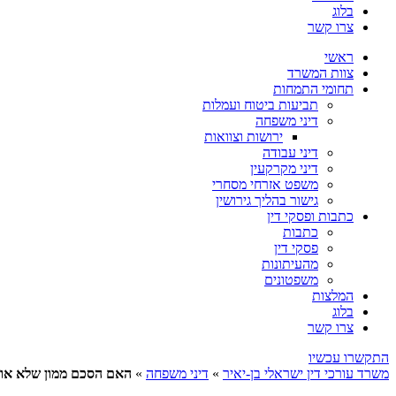
בלוג
צרו קשר
ראשי
צוות המשרד
תחומי התמחות
תביעות ביטוח ועמלות
דיני משפחה
ירושות וצוואות
דיני עבודה
דיני מקרקעין
משפט אזרחי מסחרי
גישור בהליך גירושין
כתבות ופסקי דין
כתבות
פסקי דין
מהעיתונות
משפטונים
המלצות
בלוג
צרו קשר
התקשרו עכשיו
משרד עורכי דין ישראלי בן-יאיר
»
דיני משפחה
»
האם הסכם ממון שלא אוש