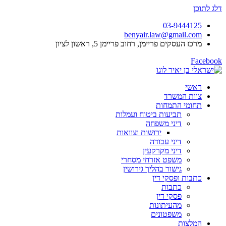
דלג לתוכן
03-9444125
benyair.law@gmail.com
מרכז העסקים פריימן, רחוב פריימן 5, ראשון לציון
Facebook
ראשי
צוות המשרד
תחומי התמחות
תביעות ביטוח ועמלות
דיני משפחה
ירושות וצוואות
דיני עבודה
דיני מקרקעין
משפט אזרחי מסחרי
גישור בהליך גירושין
כתבות ופסקי דין
כתבות
פסקי דין
מהעיתונות
משפטונים
המלצות