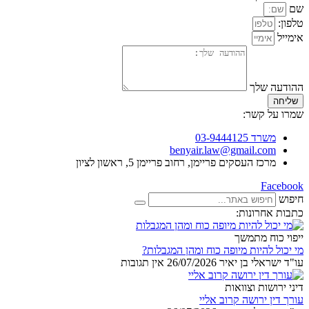
שם
טלפון:
אימייל
ההודעה שלך
שליחה
שמרו על קשר:
משרד 03-9444125
benyair.law@gmail.com
מרכז העסקים פריימן, רחוב פריימן 5, ראשון לציון
Facebook
חיפוש
כתבות אחרונות:
ייפוי כוח מתמשך
מי יכול להיות מיופה כוח ומהן המגבלות?
עו"ד ישראלי בן יאיר
26/07/2026
אין תגובות
דיני ירושות וצוואות
עורך דין ירושה קרוב אליי