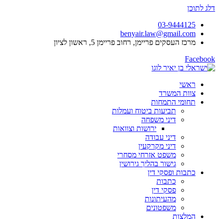
דלג לתוכן
03-9444125
benyair.law@gmail.com
מרכז העסקים פריימן, רחוב פריימן 5, ראשון לציון
Facebook
ראשי
צוות המשרד
תחומי התמחות
תביעות ביטוח ועמלות
דיני משפחה
ירושות וצוואות
דיני עבודה
דיני מקרקעין
משפט אזרחי מסחרי
גישור בהליך גירושין
כתבות ופסקי דין
כתבות
פסקי דין
מהעיתונות
משפטונים
המלצות