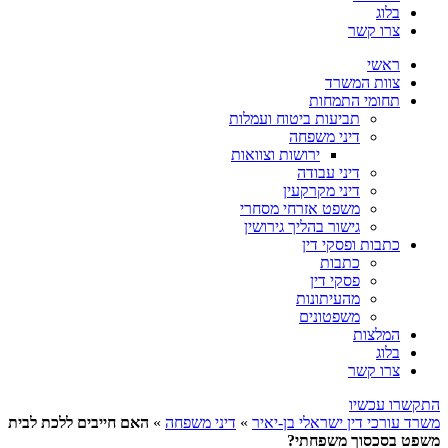
בלוג
צרו קשר
ראשי
צוות המשרד
תחומי התמחות
תביעות ביטוח ועמלות
דיני משפחה
ירושות וצוואות
דיני עבודה
דיני מקרקעין
משפט אזרחי מסחרי
גישור בהליך גירושין
כתבות ופסקי דין
כתבות
פסקי דין
מהעיתונות
משפטונים
המלצות
בלוג
צרו קשר
התקשרו עכשיו
משרד עורכי דין ישראלי בן-יאיר
»
דיני משפחה
»
האם חייבים ללכת לבית
משפט בסכסוך משפחתי?