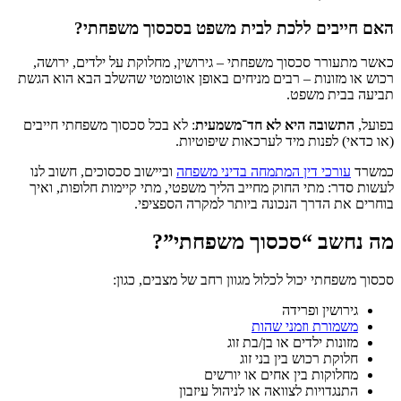
האם חייבים ללכת לבית משפט בסכסוך משפחתי?
כאשר מתעורר סכסוך משפחתי – גירושין, מחלוקת על ילדים, ירושה,
רכוש או מזונות – רבים מניחים באופן אוטומטי שהשלב הבא הוא הגשת
תביעה בבית משפט.
בפועל,
התשובה היא לא חד־משמעית
: לא בכל סכסוך משפחתי חייבים
(או כדאי) לפנות מיד לערכאות שיפוטיות.
כמשרד
עורכי דין המתמחה בדיני משפחה
וביישוב סכסוכים, חשוב לנו
לעשות סדר: מתי החוק מחייב הליך משפטי, מתי קיימות חלופות, ואיך
בוחרים את הדרך הנכונה ביותר למקרה הספציפי.
מה נחשב “סכסוך משפחתי”?
סכסוך משפחתי יכול לכלול מגוון רחב של מצבים, כגון:
גירושין ופרידה
משמורת וזמני שהות
מזונות ילדים או בן/בת זוג
חלוקת רכוש בין בני זוג
מחלוקות בין אחים או יורשים
התנגדויות לצוואה או לניהול עיזבון