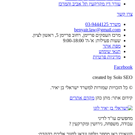
עורך דין מקרקעין תל אביב והמרכז
צרו קשר
משרד 03-9444125
benyair.law@gmail.com
מרכז העסקים פריימן, רחוב פריימן 5, ראשון לציון.
שעות פעילות: א'-ה' 9:00-18:00
מפת אתר
תנאי שימוש
מדיניות פרטיות
Facebook
created by Solo SEO
© כל הזכויות שמורות למשרד ישראלי בן יאיר.
קידום אתר: מתן כהן
מקדם אתרים
מחפשים עו"ד לדיני
עבודה, משפחה, גירושין ומקרקעין ?
השאירו כאן מספר טלפון ונדאג לחזור אליכם בהקדם: