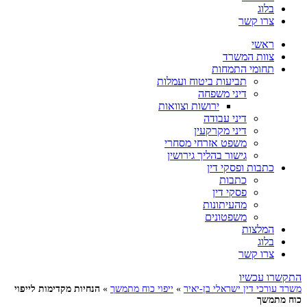
בלוג
צרו קשר
ראשי
צוות המשרד
תחומי התמחות
תביעות ביטוח ועמלות
דיני משפחה
ירושות וצוואות
דיני עבודה
דיני מקרקעין
משפט אזרחי מסחרי
גישור בהליך גירושין
כתבות ופסקי דין
כתבות
פסקי דין
מהעיתונות
משפטונים
המלצות
בלוג
צרו קשר
התקשרו עכשיו
משרד עורכי דין ישראלי בן-יאיר
»
ייפוי כוח מתמשך
»
הנחיות מקדימות לייפוי
כוח מתמשך