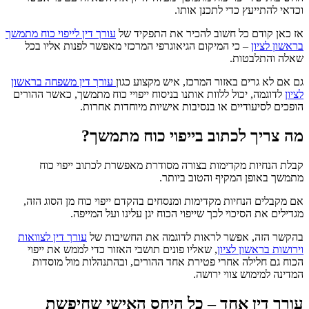
וכדאי להתייעץ כדי לתכנן אותו.
אז כאן קודם כל חשוב להכיר את התפקיד של
עורך דין לייפוי כוח מתמשך
בראשון לציון
– כי המיקום הגיאוגרפי המרכזי מאפשר לפנות אליו בכל
שאלה והתלבטות.
גם אם לא גרים באזור המרכז, איש מקצוע כגון
עורך דין משפחה בראשון
לציון
לדוגמה, יכול ללוות אותנו בניסוח ייפויי כוח מתמשך, כאשר ההורים
הופכים לסיעודיים או בנסיבות אישיות מיוחדות אחרות.
מה צריך לכתוב בייפוי כוח מתמשך?
קבלת הנחיות מקדימות בצורה מסודרת מאפשרת לכתוב ייפוי כוח
מתמשך באופן המקיף והטוב ביותר.
אם מקבלים הנחיות מקדימות ומנסחים בהקדם ייפוי כוח מן הסוג הזה,
מגדילים את הסיכוי לכך שייפוי הכוח יגן עלינו ועל המייפה.
בהקשר הזה, אפשר לראות לדוגמה את החשיבות של
עורך דין לצוואות
וירושות בראשון לציון
, שאליו פונים תושבי האזור כדי לממש את ייפוי
הכוח גם חלילה אחרי פטירת אחד ההורים, ובהתנהלות מול מוסדות
המדינה למימוש צווי ירושה.
עורך דין אחד – כל היחס האישי שחיפשת