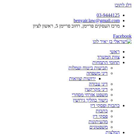
דלג לתוכן
03-9444125
benyair.law@gmail.com
מרכז העסקים פריימן, רחוב פריימן 5, ראשון לציון
Facebook
ראשי
צוות המשרד
תחומי התמחות
תביעות ביטוח ועמלות
דיני משפחה
ירושות וצוואות
דיני עבודה
דיני מקרקעין
משפט אזרחי מסחרי
גישור בהליך גירושין
כתבות ופסקי דין
כתבות
פסקי דין
מהעיתונות
משפטונים
המלצות