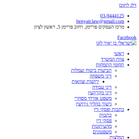
דלג לתוכן
03-9444125
benyair.law@gmail.com
מרכז העסקים פריימן, רחוב פריימן 5, ראשון לציון
Facebook
ראשי
צוות המשרד
תחומי התמחות
תביעות ביטוח ועמלות
דיני משפחה
ירושות וצוואות
דיני עבודה
דיני מקרקעין
משפט אזרחי מסחרי
גישור בהליך גירושין
כתבות ופסקי דין
כתבות
פסקי דין
מהעיתונות
משפטונים
המלצות