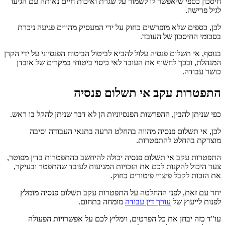
חיסכון כספי שיאפשר לו לשמור על שגרת ואיכות חיים נאותה עם הגיעו
לגיל פרישה.
לכן, כספים שלא מופרשים כחוק על ידי המעסיק מהווים פגיעה ניכרת
בסכומי החיסכון של העובד.
בנוסף, אי תשלום פנסיה עלול להביא לביטול הביטוח הפנסיוני על ידי הקרן
המנהלת, ובכך לחשוף את העובד לאי כיסוי ביטוחי במקרים של אובדן
כושר עבודה.
התפטרות עקב אי תשלום פנסיה
כפי שניתן להבין, ההפרשות הפנסיוניות הן לא דבר שניתן להקל בו ראש.
לכן, אי תשלום פנסיה מהווה בהחלט הרעה בתנאי העבודה וסיבה
מוצדקת בהחלט להתפטרות.
התפטרות עקב אי תשלום פנסיה יכולה להיחשב כהתפטרות בדין מפוטר,
צעד היכול להקנות לכם את הזכויות המגיעות לעובד שהתפטר ובעיקר,
את הזכות לקבל פיצויי פיטורים כחוק.
יחד עם זאת, לפני ההחלטה על התפטרות עקב תשלום פנסיה מומלץ
לפנות לייעוץ של
עורך דין עבודה
מומחה בתחום.
עו"ד כזה יבחן את כל הפרטים, וימליץ לכם על אפשרויות הפעולה