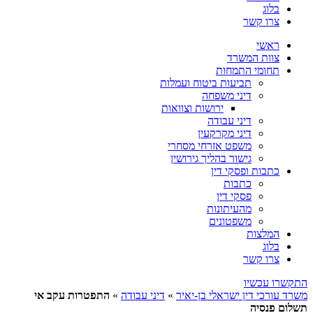
בלוג
צרו קשר
ראשי
צוות המשרד
תחומי התמחות
תביעות ביטוח ועמלות
דיני משפחה
ירושות וצוואות
דיני עבודה
דיני מקרקעין
משפט אזרחי מסחרי
גישור בהליך גירושין
כתבות ופסקי דין
כתבות
פסקי דין
מהעיתונות
משפטונים
המלצות
בלוג
צרו קשר
התקשרו עכשיו
משרד עורכי דין ישראלי בן-יאיר
»
דיני עבודה
»
התפטרות עקב אי
תשלום פנסיה