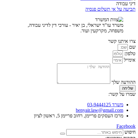
דיני עבודה
תביעה על אי תשלום פנסיה
משרד עו"ד ישראלי, בן יאיר - עורכי דין לדיני עבודה,
משפחה, מקרקעין ועוד.
צרו איתנו קשר
שם
טלפון:
אימייל
ההודעה שלך
שליחה
שמרו על קשר:
משרד 03-9444125
benyair.law@gmail.com
מרכז העסקים פריימן, רחוב פריימן 5, ראשון לציון
Facebook
חיפוש