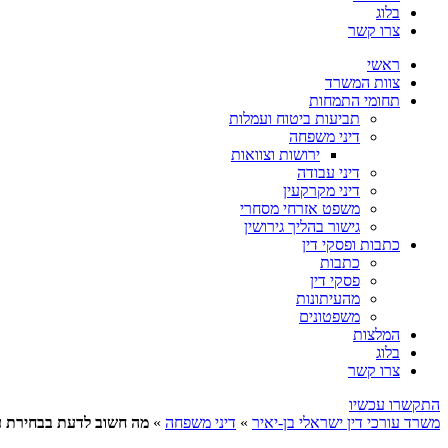
בלוג
צרו קשר
ראשי
צוות המשרד
תחומי התמחות
תביעות ביטוח ועמלות
דיני משפחה
ירושות וצוואות
דיני עבודה
דיני מקרקעין
משפט אזרחי מסחרי
גישור בהליך גירושין
כתבות ופסקי דין
כתבות
פסקי דין
מהעיתונות
משפטונים
המלצות
בלוג
צרו קשר
התקשרו עכשיו
משרד עורכי דין ישראלי בן-יאיר
»
דיני משפחה
»
מה חשוב לדעת בבחירת ע