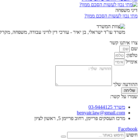
דיני משפחה
מתי נכון לעשות הסכם ממון?
משרד עו"ד ישראלי, בן יאיר - עורכי דין לדיני עבודה, משפחה, מקרקע
צרו איתנו קשר
שם
טלפון:
אימייל
ההודעה שלך
שליחה
שמרו על קשר:
משרד 03-9444125
benyair.law@gmail.com
מרכז העסקים פריימן, רחוב פריימן 5, ראשון לציון
Facebook
חיפוש