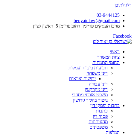
דלג לתוכן
03-9444125
benyair.law@gmail.com
מרכז העסקים פריימן, רחוב פריימן 5, ראשון לציון
Facebook
ראשי
צוות המשרד
תחומי התמחות
תביעות ביטוח ועמלות
דיני משפחה
ירושות וצוואות
דיני עבודה
דיני מקרקעין
משפט אזרחי מסחרי
גישור בהליך גירושין
כתבות ופסקי דין
כתבות
פסקי דין
מהעיתונות
משפטונים
המלצות