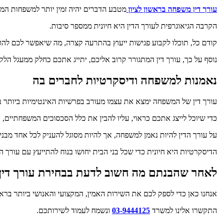
עורך דין משפחה בראשון לציון
מטבע הדברים יהיה זמין יותר למשפחות המת
הקרבה הגיאוגרפית לעורך הדין היא חיונית ממספר סיבות.
קודם כל, תוכלו לקבוע פגישות ייעוץ בהתרעה קצרה, מה שיאפשר לכם להוצ
נוסף על כך, עורך דין המתגורר קרוב אליכם, יתייג אתכם כחלק ממעגל הלקו
נאמנות למשפחה ודיסקרטיות לחברים בה
עורך דין של המשפחה ימצא את עצמו מעורב בפרשיות האינטימיות ביותר בח
כדי שיוכל לייצג אתכם כראוי, עליו להבין את כלל הסכסוכים המשפחתיים
על עורך הדין להיות נאמן למשפחה, אך להיות מסוגל להעניק לכל אחד מב
הדיסקרטיות היא חיונית כדי שכל בני הבית יחושו בנוח להתייעץ עם עורך ה
לאחר שהבנתם
מה חשוב לדעת בבחירת עורך דין 
אנחנו כאן כדי לספק לכם את השירות האמין, המקצועי והאנושי ביותר בראש
התקשרו אלינו למשרד
03-9444125
ונשמח לעמוד לשירותכם.