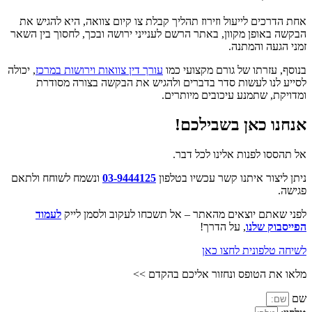
אחת הדרכים לייעול וזירוז תהליך קבלת צו קיום צוואה, היא להגיש את
הבקשה באופן מקוון, באתר הרשם לענייני ירושה ובכך, לחסוך בין השאר
זמני הגעה והמתנה.
בנוסף, עזרתו של גורם מקצועי כמו
עורך דין צוואות וירושות במרכז
, יכולה
לסייע לנו לעשות סדר בדברים ולהגיש את הבקשה בצורה מסודרת
ומדויקת, שתמנע עיכובים מיותרים.
אנחנו כאן בשבילכם!
אל תהססו לפנות אלינו לכל דבר.
ניתן ליצור איתנו קשר עכשיו בטלפון
03-9444125
ונשמח לשוחח ולתאם
פגישה.
לפני שאתם יוצאים מהאתר – אל תשכחו לעקוב ולסמן לייק
לעמוד
הפייסבוק שלנו
, על הדרך!
לשיחה טלפונית לחצו כאן
מלאו את הטופס ונחזור אליכם בהקדם >>
שם