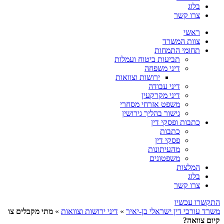
בלוג
צרו קשר
ראשי
צוות המשרד
תחומי התמחות
תביעות ביטוח ועמלות
דיני משפחה
ירושות וצוואות
דיני עבודה
דיני מקרקעין
משפט אזרחי מסחרי
גישור בהליך גירושין
כתבות ופסקי דין
כתבות
פסקי דין
מהעיתונות
משפטונים
המלצות
בלוג
צרו קשר
התקשרו עכשיו
משרד עורכי דין ישראלי בן-יאיר
»
דיני ירושות וצוואות
»
מתי מקבלים צו
קיום צוואה?