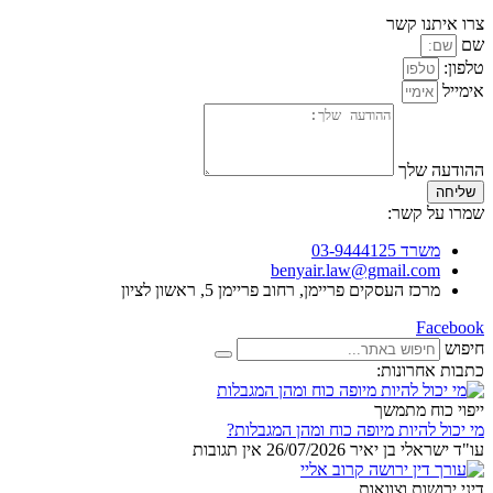
צרו איתנו קשר
שם
טלפון:
אימייל
ההודעה שלך
שליחה
שמרו על קשר:
משרד 03-9444125
benyair.law@gmail.com
מרכז העסקים פריימן, רחוב פריימן 5, ראשון לציון
Facebook
חיפוש
כתבות אחרונות:
ייפוי כוח מתמשך
מי יכול להיות מיופה כוח ומהן המגבלות?
עו"ד ישראלי בן יאיר
26/07/2026
אין תגובות
דיני ירושות וצוואות