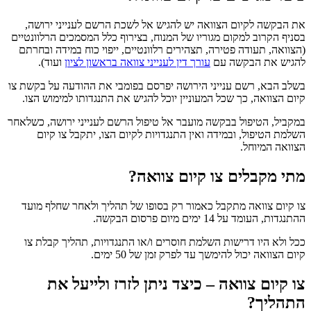
את הבקשה לקיום הצוואה יש להגיש אל לשכת הרשם לענייני ירושה,
בסניף הקרוב למקום מגוריו של המנוח, בצירוף כלל המסמכים הרלוונטיים
(הצוואה, תעודה פטירה, תצהירים רלוונטיים, ייפוי כוח במידה ובחרתם
להגיש את הבקשה עם
עורך דין לענייני צוואה בראשון לציון
ועוד).
בשלב הבא, רשם ענייני הירושה יפרסם בפומבי את ההודעה על בקשת צו
קיום הצוואה, כך שכל המעוניין יוכל להגיש את התנגדותו למימוש הצו.
במקביל, הטיפול בבקשה מועבר אל טיפול הרשם לענייני ירושה, כשלאחר
השלמת הטיפול, ובמידה ואין התנגדויות לקיום הצו, יתקבל צו קיום
הצוואה המיוחל.
מתי מקבלים צו קיום צוואה?
צו קיום צוואה מתקבל כאמור רק בסופו של תהליך ולאחר שחלף מועד
ההתנגדות, העומד על 14 ימים מיום פרסום הבקשה.
ככל ולא היו דרישות השלמת חוסרים ו/או התנגדויות, תהליך קבלת צו
קיום הצוואה יכול להימשך עד לפרק זמן של 50 ימים.
צו קיום צוואה – כיצד ניתן לזרז ולייעל את
התהליך?