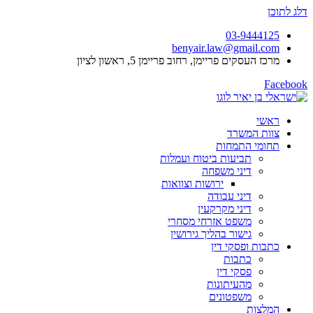
דלג לתוכן
03-9444125
benyair.law@gmail.com
מרכז העסקים פריימן, רחוב פריימן 5, ראשון לציון
Facebook
ראשי
צוות המשרד
תחומי התמחות
תביעות ביטוח ועמלות
דיני משפחה
ירושות וצוואות
דיני עבודה
דיני מקרקעין
משפט אזרחי מסחרי
גישור בהליך גירושין
כתבות ופסקי דין
כתבות
פסקי דין
מהעיתונות
משפטונים
המלצות