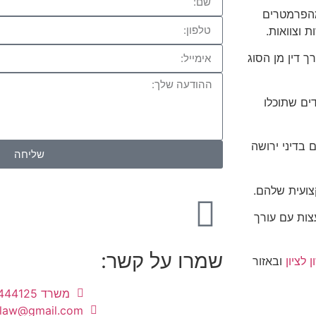
מהפרמטרים
 וצוואות.
ך דין מן הסוג
ים שתוכלו
 בדיני ירושה
שליחה
קצועית שלהם.
צות עם עורך
שמרו על קשר:
 לציון
ובאזור
משרד 03-9444125
.law@gmail.com