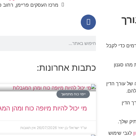
מרכז העסקים פריימן, רחוב פריימן 5, ראש
ורך
מים כדי לקבל
 מהו סגנון
כתבות אחרונות:
של עורך הדין
להם.
ייפוי כוח מתמשך
ך הדין
מי יכול להיות מיופה כוח ומהן המ
תיק שלך.
עו"ד ישראלי בן יאיר
26/07/2026
אין תגובות
ן
לגבי שימוש