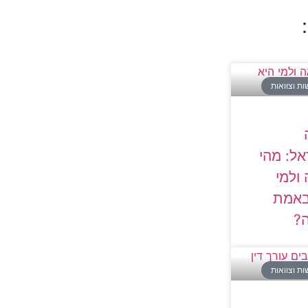
שות וצוואות
ל: מהי
 ולמי
באמת
?
שות וצוואות