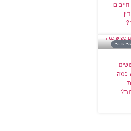
ייבים
ין
?
שות וצוואות
ושים
 כמה
ת
ות?