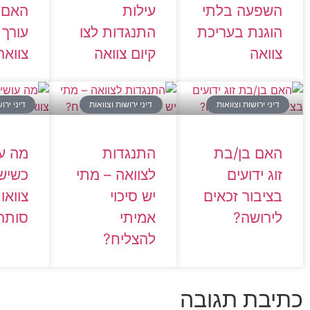
השפעה בלתי
עילות
האם ח
הוגנת בעריכת
התנגדות לצו
עורך ד
צוואה
קיום צוואה
צוואה
דיני ירושות וצוואות
דיני ירושות וצוואות
דיני ירו
האם בן/בת
התנגדות
מה ע
זוג ידועים
לצוואה – מתי
כשיש
בציבור זכאים
יש סיכוי
צוואו
לירושה?
אמיתי
סותר
להצליח?
כתיבת תגובה